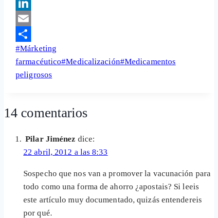
Facebook
LinkedIn
Email
Etiquetas
#
Márketing
Share
de
farmacéutico
#
Medicalización
#
Medicamentos
la
peligrosos
entrada:
14 comentarios
Pilar Jiménez
dice:
22 abril, 2012 a las 8:33
Sospecho que nos van a promover la vacunación para
todo como una forma de ahorro ¿apostais? Si leeis
este artículo muy documentado, quizás entendereis
por qué.