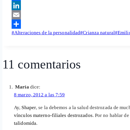
Facebook
LinkedIn
Email
Etiquetas
#
Alteraciones de la personalidad
#
Crianza natural
#
Emili
Share
de
la
entrada:
11 comentarios
María
dice:
8 marzo, 2012 a las 7:59
Ay,
Shaper
, se la debemos a la salud destrozada de muc
vínculos materno-filiales destrozados
. Por no hablar d
talidomida
.