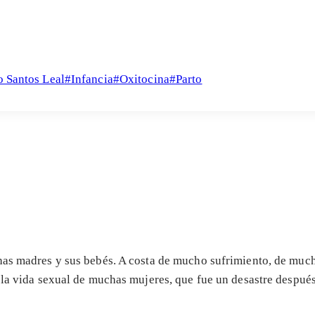
o Santos Leal
#
Infancia
#
Oxitocina
#
Parto
has madres y sus bebés. A costa de mucho sufrimiento, de much
e la vida sexual de muchas mujeres, que fue un desastre después