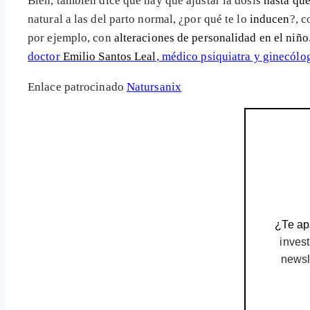
Bien, también dice que hay que ajustar la dosis
hasta que
natural a las del parto normal, ¿por qué te lo
inducen
?, c
por ejemplo, con
alteraciones de personalidad en el niño
doctor
Emilio Santos Leal
, médico psiquiatra y ginecólo
Enlace patrocinado
Natursanix
¿Te apa
invest
newsl