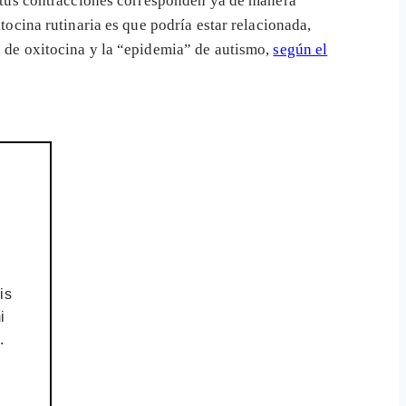
i tus contracciones corresponden ya de manera
tocina rutinaria es que podría estar relacionada,
” de oxitocina y la “epidemia” de autismo,
según el
is
i
.