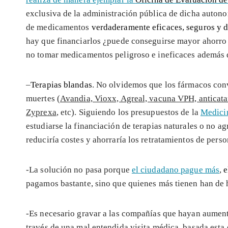
exclusiva de la administración pública de dicha auton
de medicamentos
verdaderamente eficaces, seguros y d
hay que financiarlos ¿puede conseguirse mayor ahorro 
no tomar medicamentos peligroso e ineficaces además 
–
Terapias blandas
. No olvidemos que los fármacos conv
muertes (
Avandia, Vioxx, Agreal, vacuna VPH, anticatar
Zyprexa
, etc). Siguiendo los presupuestos de la
Medicin
estudiarse la financiación de terapias naturales o no ag
reduciría costes y ahorraría los retratamientos de perso
-La solución no pasa porque
el ciudadano pague más
,
e
pagamos bastante, sino que quienes más tienen han de 
-Es necesario gravar a las compañías que hayan aument
través de una mal entendida visita médica, basada esta 