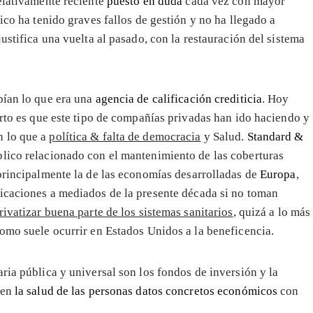
relativamente reciente
puesto en duda
cada vez con mayor
ico ha tenido graves fallos de gestión y no ha llegado a
ustifica una vuelta al pasado, con la restauración del sistema
bían lo que era una
agencia de calificación crediticia
. Hoy
erto es que este tipo de compañías privadas han ido haciendo y
n lo que a
política & falta de democracia
y Salud.
Standard &
lico relacionado con el mantenimiento de las coberturas
 principalmente la de las economías desarrolladas de
Europa
,
ficaciones a mediados de la presente década si no toman
rivatizar buena parte de los sistemas sanitarios
, quizá a lo más
como suele ocurrir en Estados Unidos a la beneficencia.
ria pública y universal son los fondos de inversión y la
 en
la salud de las personas datos concretos económicos
con