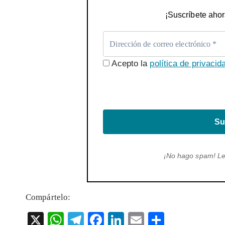
¡Suscríbete ahor
Acepto la
política de privacid
Su
¡No hago spam! L
Compártelo:
X
W
T
F
Li
E
S