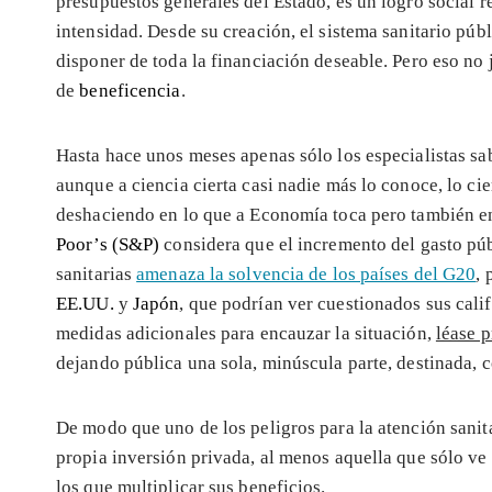
presupuestos generales del Estado, es un logro social 
intensidad. Desde su creación, el sistema sanitario públ
disponer de toda la financiación deseable. Pero eso no j
de
beneficencia
.
Hasta hace unos meses apenas sólo los especialistas sa
aunque a ciencia cierta casi nadie más lo conoce, lo ci
deshaciendo en lo que a Economía toca pero también e
Poor’s (S&P)
considera que el incremento del gasto púb
sanitarias
amenaza la solvencia de los países del G20
,
EE.UU.
y
Japón
, que podrían ver cuestionados sus cali
medidas adicionales para encauzar la situación,
léase p
dejando pública una sola, minúscula parte, destinada, 
De modo que uno de los peligros para la atención sanita
propia inversión privada, al menos aquella que sólo ve
los que multiplicar sus beneficios.