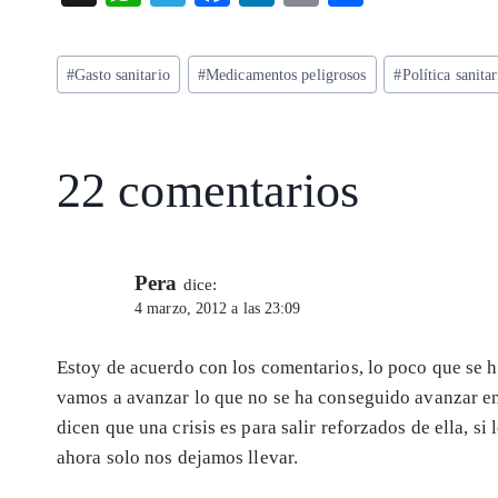
ha
el
ac
n
m
ha
ts
eg
eb
ke
ai
re
Etiquetas
#
Gasto sanitario
#
Medicamentos peligrosos
#
Política sanitar
A
ra
o
dI
l
de
p
m
o
n
la
entrada:
p
k
22 comentarios
Pera
dice:
4 marzo, 2012 a las 23:09
Estoy de acuerdo con los comentarios, lo poco que se 
vamos a avanzar lo que no se ha conseguido avanzar en
dicen que una crisis es para salir reforzados de ella, s
ahora solo nos dejamos llevar.