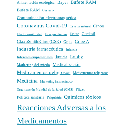
Bufete RAM
Bayer
Alimentación ecológica
Bufete RAM
Cervarix
Contaminación electromagnética
Coronavirus Covid-19
Cáncer
Crianza natural
Gardasil
Electrosensibilidad
Ensayos clínicos
Essure
GlaxoSmithKline (GSK)
Gripe A
Gripe
Industria farmacéutica
Infancia
Lobby
Intereses empresariales
Justicia
Medicalización
Marketing del miedo
Medicamentos peligrosos
Medicamentos peligrosos
Medicina
Márketing farmacéutico
Pfizer
Organización Mundial de la Salud (OMS)
Químicos tóxicos
Política sanitaria
Psiquiatría
Reacciones Adversas a los
Medicamentos