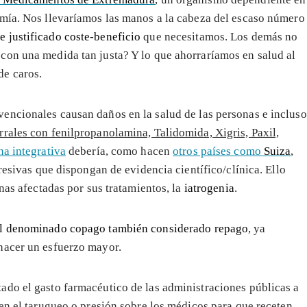
omía. Nos llevaríamos las manos a la cabeza del escaso número
e justificado coste-beneficio
que necesitamos. Los demás no
con una medida tan justa? Y lo que ahorraríamos en salud al
de caros.
encionales causan daños en la salud de las personas e incluso
rales con fenilpropanolamina, Talidomida, Xigris, Paxil,
a integrativa
debería, como hacen
otros países como
Suiza
,
resivas que dispongan de evidencia científico/clínica. Ello
nas afectadas por sus tratamientos, la
iatrogenia
.
l denominado copago también considerado repago
, ya
hacer un esfuerzo mayor.
ado el gasto farmacéutico de las administraciones públicas a
en el tarugueo o presión sobre los médicos para que receten.