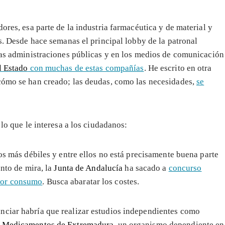
ores, esa parte de la industria farmacéutica y de material y
os. Desde hace semanas el principal lobby de la patronal
 las administraciones públicas y en los medios de comunicación
l Estado
con muchas de estas compañías
. He escrito en otra
 cómo se han creado; las deudas, como las necesidades,
se
 lo que le interesa a los ciudadanos:
los más débiles y entre ellos no está precisamente buena parte
unto de mira, la
Junta de Andalucía
ha sacado a
concurso
yor consumo
. Busca abaratar los costes.
nciar habría que realizar estudios independientes como
e Medicamentos de Extremadura
, un organismo dependiente en