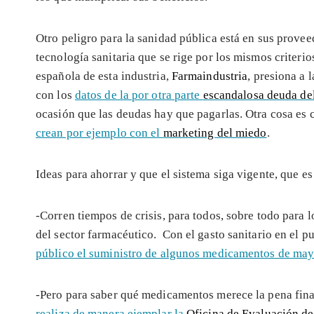
Otro peligro para la sanidad pública está en sus proveed
tecnología sanitaria que se rige por los mismos criteri
española de esta industria,
Farmaindustria
, presiona a
con los
datos de la por otra parte
escandalosa deuda de
ocasión que las deudas hay que pagarlas. Otra cosa es
crean por ejemplo con el
marketing del miedo
.
Ideas para ahorrar y que el sistema siga vigente, que es
-Corren tiempos de crisis, para todos, sobre todo para 
del sector farmacéutico. Con el gasto sanitario en el p
público el suministro de algunos medicamentos de ma
-Pero para saber qué medicamentos merece la pena fina
realiza de manera ejemplar la
Oficina de Evaluación d