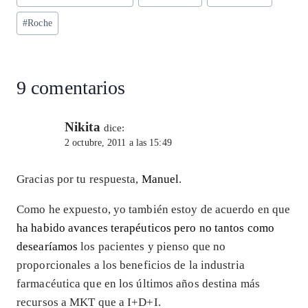
p
m
o
n
entrada:
p
k
#
Roche
9 comentarios
Nikita
dice:
2 octubre, 2011 a las 15:49
Gracias por tu respuesta,
Manuel
.
Como he expuesto, yo también estoy de acuerdo en que
ha habido avances terapéuticos pero no tantos como
desearíamos
los pacientes y pienso que no
proporcionales a los beneficios de la industria
farmacéutica que en los últimos años destina más
recursos a MKT que a I+D+I.