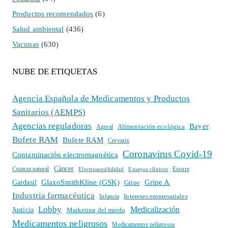
Productos recomendados
(6)
Salud ambiental
(436)
Vacunas
(630)
NUBE DE ETIQUETAS
Agencia Española de Medicamentos y Productos
Sanitarios (AEMPS)
Agencias reguladoras
Bayer
Alimentación ecológica
Agreal
Bufete RAM
Bufete RAM
Cervarix
Coronavirus Covid-19
Contaminación electromagnética
Cáncer
Crianza natural
Electrosensibilidad
Ensayos clínicos
Essure
GlaxoSmithKline (GSK)
Gripe A
Gardasil
Gripe
Industria farmacéutica
Intereses empresariales
Infancia
Lobby
Medicalización
Justicia
Marketing del miedo
Medicamentos peligrosos
Medicamentos peligrosos