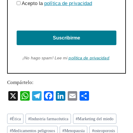
Acepto la
política de privacidad
Suscribirme
¡No hago spam! Lee mi
política de privacidad
.
Compártelo:
X
W
T
F
Li
E
S
ha
el
ac
n
m
ha
ts
eg
eb
ke
ai
re
Etiquetas
#
Ética
#
Industria farmacéutica
#
Marketing del miedo
A
ra
o
dI
l
de
#
Medicamentos peligrosos
#
Menopausia
#
osteoporosis
la