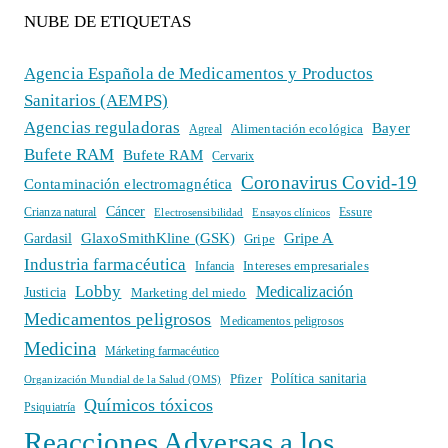
NUBE DE ETIQUETAS
Agencia Española de Medicamentos y Productos
Sanitarios (AEMPS)
Agencias reguladoras
Bayer
Alimentación ecológica
Agreal
Bufete RAM
Bufete RAM
Cervarix
Coronavirus Covid-19
Contaminación electromagnética
Cáncer
Crianza natural
Electrosensibilidad
Ensayos clínicos
Essure
GlaxoSmithKline (GSK)
Gripe A
Gardasil
Gripe
Industria farmacéutica
Intereses empresariales
Infancia
Lobby
Medicalización
Justicia
Marketing del miedo
Medicamentos peligrosos
Medicamentos peligrosos
Medicina
Márketing farmacéutico
Política sanitaria
Pfizer
Organización Mundial de la Salud (OMS)
Químicos tóxicos
Psiquiatría
Reacciones Adversas a los