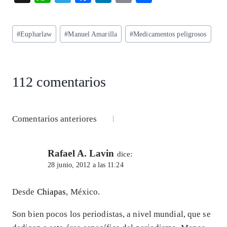
ha
el
ac
n
m
ha
ts
eg
eb
ke
ai
re
Etiquetas
#
Eupharlaw
#
Manuel Amarilla
#
Medicamentos peligrosos
A
ra
o
dI
l
de
p
m
o
n
la
entrada:
p
k
112 comentarios
Navegación
Comentarios anteriores
de
Rafael A. Lavin
comentarios
dice:
28 junio, 2012 a las 11:24
Desde
Chiapas
, México.
Son bien pocos los periodistas, a nivel mundial, que se