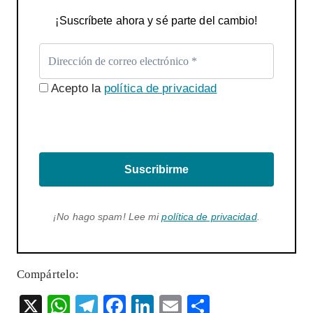
¡Suscríbete ahora y sé parte del cambio!
Acepto la
política de privacidad
Suscribirme
¡No hago spam! Lee mi
política de privacidad
.
Compártelo:
X
W
T
F
Li
E
S