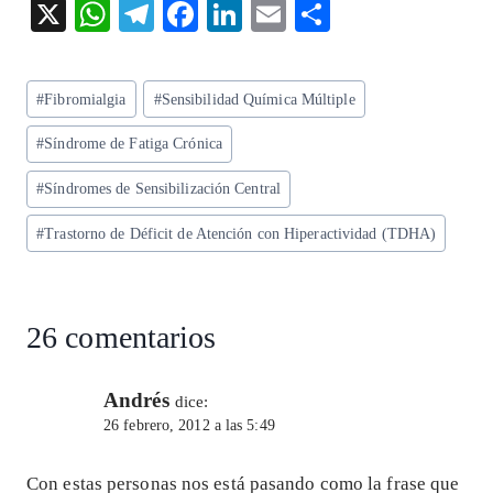
X
W
T
F
Li
E
S
ha
el
ac
n
m
ha
ts
eg
eb
ke
ai
re
Etiquetas
#
Fibromialgia
#
Sensibilidad Química Múltiple
A
ra
o
dI
l
de
p
m
o
n
#
Síndrome de Fatiga Crónica
la
entrada:
p
k
#
Síndromes de Sensibilización Central
#
Trastorno de Déficit de Atención con Hiperactividad (TDHA)
26 comentarios
Andrés
dice:
26 febrero, 2012 a las 5:49
Con estas personas nos está pasando como la frase que