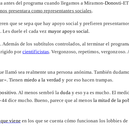
ra antes del programa cuando llegamos a Miramon-
Donosti
-ET
 nos presentara como representantes sociales
.
eren que se sepa que hay apoyo social y prefieren presentarn
. Les duele el cada vez
mayor apoyo social
.
Además de los subtítulos controlados, al terminar el programa 
rigido por
cientificistas
. Vergonzoso, repetimos, vergonzoso. 
que llamó sea realmente una persona anónima. También dudamo
zar». Tienen
miedo a la verdad
y por eso hacen trampas.
positivo
. Al menos sembró la
duda
y eso ya es mucho. El medid
4-44 dice mucho. Bueno, parece que al menos
la mitad de la po
 que viene
en los que se cuenta cómo funcionan los lobbies de 