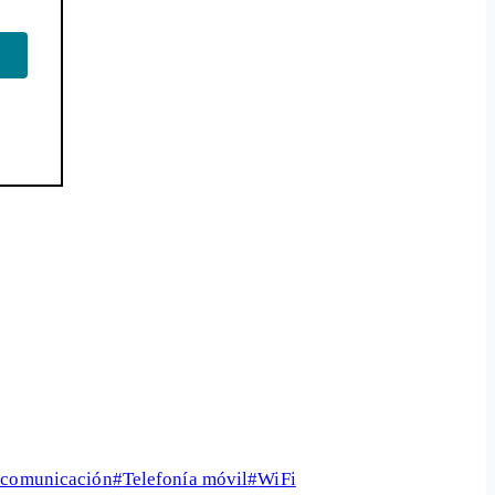
 comunicación
#
Telefonía móvil
#
WiFi