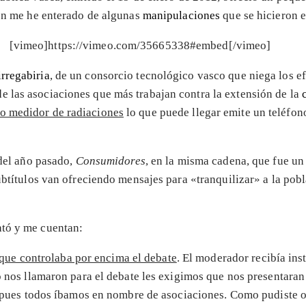
ión me he enterado de algunas
manipulaciones
que se hicieron e
[vimeo]https://vimeo.com/35665338#embed[/vimeo]
rregabiria
, de un consorcio tecnológico vasco que niega los ef
de las asociaciones que más trabajan contra la extensión de la
to medidor de radiaciones
lo que puede llegar emite un teléfon
 del año pasado,
Consumidores
, en la misma cadena, que fue u
subtítulos van ofreciendo mensajes para «tranquilizar» a la po
ató y me cuentan:
que controlaba por encima el debate
. El moderador recibía ins
 nos llamaron para el debate les exigimos que nos presentar
 pues todos íbamos en nombre de asociaciones. Como pudiste o