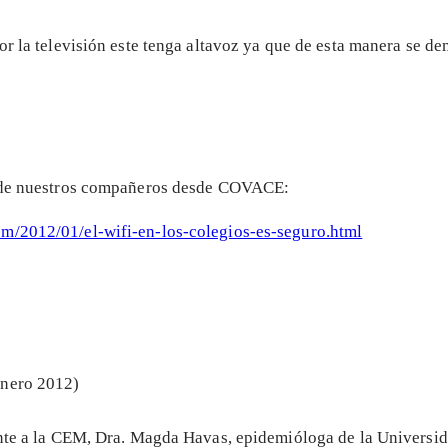
or la televisión este tenga altavoz ya que de esta manera se de
ga de nuestros compañeros desde COVACE:
om/2012/01/el-wifi-en-los-colegios-es-seguro.html
enero 2012)
ente a la CEM, Dra. Magda Havas, epidemióloga de la Universid