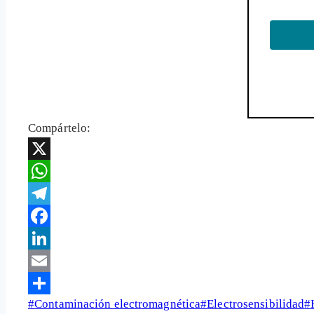
Compártelo:
X
WhatsApp
Telegram
Facebook
LinkedIn
Email
Etiquetas
#
Contaminación electromagnética
#
Electrosensibilidad
#
Share