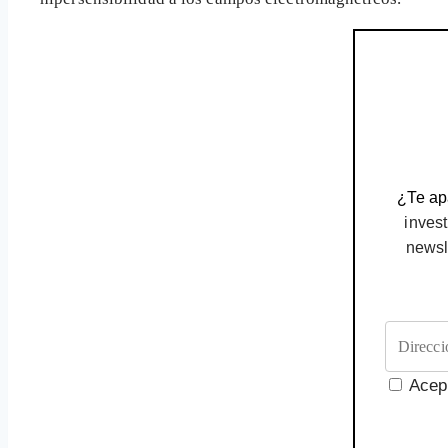
¿Te apa
invest
newsl
Acep