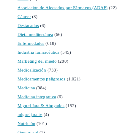
Asociación de Afectados por Fármacos (ADAF)
(22)
Cáncer
(8)
Destacados
(6)
Dieta mediterránea
(66)
Enfermedades
(618)
Industria farmacéutica
(545)
Marketing del miedo
(280)
Medicalización
(733)
Medicamentos peligrosos
(1.021)
Medicina
(984)
Medicina integrativa
(6)
Miguel Jara & Abogados
(152)
migueljara.tv
(4)
Nutrición
(101)
Omeprazol
(1)