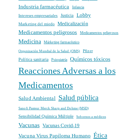
Industria farmacéutica
Infancia
Lobby
Intereses empresariales
Justicia
Medicalización
Marketing del miedo
Medicamentos peligrosos
Medicamentos peligrosos
Medicina
Márketing farmacéutico
Pfizer
Organización Mundial de la Salud (OMS)
Químicos tóxicos
Política sanitaria
Psiquiatría
Reacciones Adversas a los
Medicamentos
Salud pública
Salud Ambiental
Sanofi Pasteur Merck Sharp and Dohme (MSD)
Sensibilidad Química Múltiple
Sobornos a médicos
Vacunas
Vacunas Covid-19
Ética
Vacuna Virus Papiloma Humano