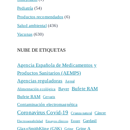
Pediatría
(54)
Productos recomendados
(6)
Salud ambiental
(436)
Vacunas
(630)
NUBE DE ETIQUETAS
Agencia Española de Medicamentos y
Productos Sanitarios (AEMPS)
Agencias reguladoras
Agreal
Bufete RAM
Bayer
Alimentación ecológica
Bufete RAM
Cervarix
Contaminación electromagnética
Coronavirus Covid-19
Cáncer
Crianza natural
Gardasil
Electrosensibilidad
Ensayos clínicos
Essure
GlaxoSmithKline (GSK)
Gripe A
Gripe