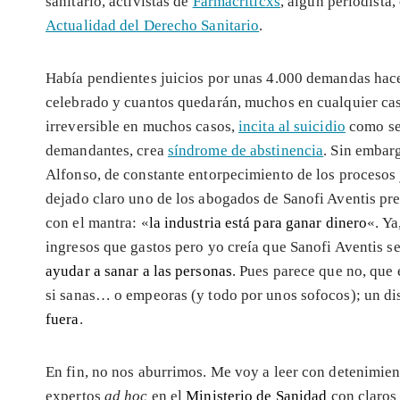
sanitario, activistas de
Farmacriticxs
, algún periodista
Actualidad del Derecho Sanitario
.
Había pendientes juicios por unas 4.000 demandas hac
celebrado y cuantos quedarán, muchos en cualquier cas
irreversible en muchos casos,
incita al suicidio
como se 
demandantes, crea
síndrome de abstinencia
. Sin embarg
Alfonso, de constante entorpecimiento de los procesos 
dejado claro uno de los abogados de Sanofi Aventis pr
con el mantra: «
la industria está para ganar dinero
«. Ya
ingresos que gastos pero yo creía que Sanofi Aventis s
ayudar a sanar a las personas
. Pues parece que no, que 
si sanas… o empeoras (y todo por unos sofocos); un di
fuera
.
En fin, no nos aburrimos. Me voy a leer con detenimien
expertos
ad hoc
en el
Ministerio de Sanidad
con claros 