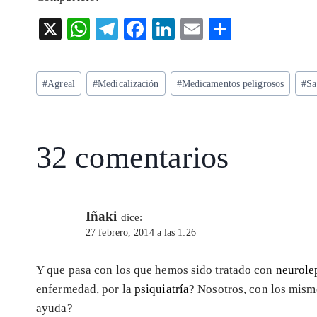
X
W
T
F
Li
E
S
ha
el
ac
n
m
ha
ts
eg
eb
ke
ai
re
Etiquetas
#
Agreal
#
Medicalización
#
Medicamentos peligrosos
#
Sa
A
ra
o
dI
l
de
p
m
o
n
la
entrada:
p
k
32 comentarios
Iñaki
dice:
27 febrero, 2014 a las 1:26
Y que pasa con los que hemos sido tratado con
neurole
enfermedad, por la
psiquiatría
? Nosotros, con los mism
ayuda?