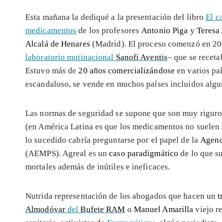
Esta mañana la dediqué a la presentación del libro
El c
medicamentos
de los profesores
Antonio Piga
y
Teresa
Alcalá de Henares
(Madrid). El proceso comenzó en 200
laboratorio mutinacional
Sanofi Aventis
– que se receta
Estuvo más de
20 años comercializándose
en varios pa
escandaloso, se vende en muchos países incluidos alg
Las normas de seguridad se supone que son muy riguros
(en América Latina es que los medicamentos no suelen si
lo sucedido cabría preguntarse por el papel de la
Agenc
(AEMPS). Agreal es un
caso paradigmático
de lo que s
mortales además de inútiles e ineficaces.
Nutrida representación de los abogados que hacen un
t
Almodóvar
del
Bufete RAM
o
Manuel Amarilla
viejo r