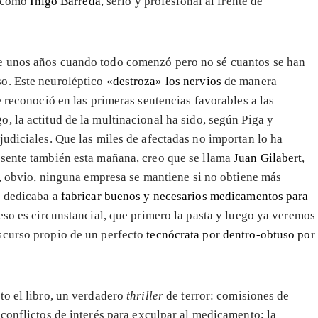
, como
Íñigo Barreda
, serio y profesional al frente de
e unos años cuando todo comenzó pero no sé cuantos se han
o. Este neuroléptico
«destroza» los nervios
de manera
reconoció en las primeras sentencias favorables a las
o, la actitud de la multinacional ha sido, según Piga y
judiciales. Que las miles de afectadas no importan lo ha
esente también esta mañana, creo que se llama
Juan Gilabert
,
, obvio, ninguna empresa se mantiene si no obtiene más
e dedicaba a
fabricar buenos y necesarios medicamentos para
eso es circunstancial, que primero la pasta y luego ya veremos
scurso propio de un perfecto
tecnócrata por dentro-obtuso por
to el libro, un verdadero
thriller
de terror: comisiones de
conflictos de interés para exculpar al medicamento; la