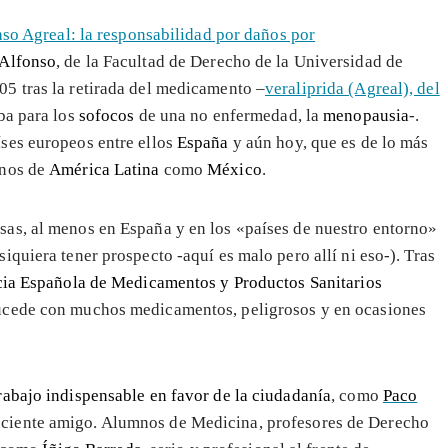
aso Agreal: la responsabilidad por daños por
 Alfonso
, de la Facultad de Derecho de la Universidad de
5 tras la retirada del medicamento –
veraliprida (Agreal), del
ba para los
sofocos
de una no enfermedad, la
menopausia
-.
íses europeos entre ellos
España
y aún hoy, que es de lo más
unos de
América Latina
como
México
.
as, al menos en España y en los «países de nuestro entorno»
quiera tener prospecto -aquí es malo pero allí ni eso-). Tras
ia Española de Medicamentos y Productos Sanitarios
ucede con muchos medicamentos, peligrosos y en ocasiones
rabajo indispensable en favor de la ciudadanía
, como
Paco
eciente amigo. Alumnos de Medicina, profesores de Derecho