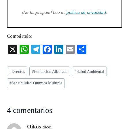
¡No hago spam! Lee mi
política de privacidad
.
Compártelo:
X
W
T
F
Li
E
S
ha
el
ac
n
m
ha
ts
eg
eb
ke
ai
re
Etiquetas
#
Eventos
#
Fundación Alborada
#
Salud Ambiental
A
ra
o
dI
l
de
p
m
o
n
#
Sensibilidad Química Múltiple
la
entrada:
p
k
4 comentarios
Oikos
dice: