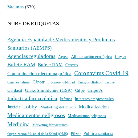
Vacunas
(630)
NUBE DE ETIQUETAS
Agencia Española de Medicamentos y Productos
Sanitarios (AEMPS)
Agencias reguladoras
Bayer
Alimentación ecológica
Agreal
Bufete RAM
Bufete RAM
Cervarix
Coronavirus Covid-19
Contaminación electromagnética
Cáncer
Crianza natural
Electrosensibilidad
Ensayos clínicos
Essure
GlaxoSmithKline (GSK)
Gripe A
Gardasil
Gripe
Industria farmacéutica
Intereses empresariales
Infancia
Lobby
Medicalización
Justicia
Marketing del miedo
Medicamentos peligrosos
Medicamentos peligrosos
Medicina
Márketing farmacéutico
Política sanitaria
Pfizer
Organización Mundial de la Salud (OMS)