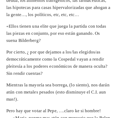
deuda, los alimentos transgénicos, las farmacéuticas,
las hipotecas para casas hipervalorizadas que ahogan a
la gente…, los políticos, etc, etc, etc…
«Ellos tienen una elite que juega la partida con todas
las piezas en conjunto, por eso están ganando. Os
suena Bilderberg?
Por cierto, ¿ por que dejamos a los/las elegidos/as
democráticamente como la Cospedal vayan a rendir
pleitesía a los poderes económicos de manera oculta?
Sin rendir cuentas?
Mientras la mayoría sea borrega, (lo siento), nos darán
atún con metales pesados (esto disminuye el C.I. aun
mas!).
Pero hay que votar al Pepe, ….claro ke si hombre!
…..»Maria, ponme mas atún con mercurio que la Belen