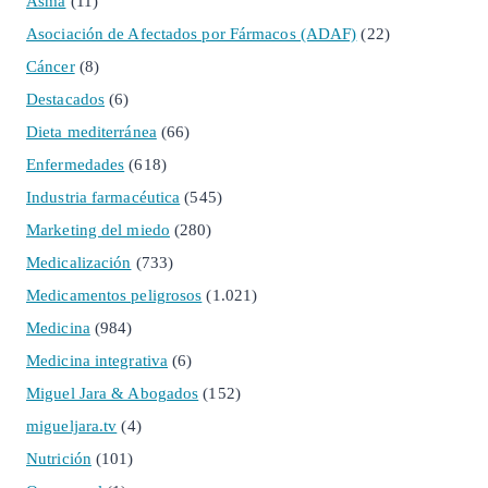
Asma
(11)
Asociación de Afectados por Fármacos (ADAF)
(22)
Cáncer
(8)
Destacados
(6)
Dieta mediterránea
(66)
Enfermedades
(618)
Industria farmacéutica
(545)
Marketing del miedo
(280)
Medicalización
(733)
Medicamentos peligrosos
(1.021)
Medicina
(984)
Medicina integrativa
(6)
Miguel Jara & Abogados
(152)
migueljara.tv
(4)
Nutrición
(101)