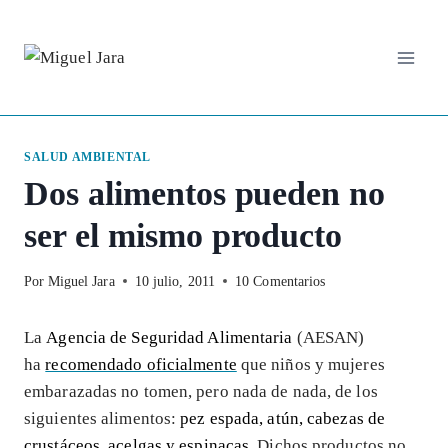
Saltar
al
contenido
SALUD AMBIENTAL
Dos alimentos pueden no
ser el mismo producto
Por
Miguel Jara
10 julio, 2011
10 Comentarios
La
Agencia de Seguridad Alimentaria
(AESAN)
ha
recomendado oficialmente
que niños y mujeres
embarazadas no tomen, pero nada de nada, de los
siguientes alimentos:
pez espada, atún, cabezas de
crustáceos, acelgas y espinacas
. Dichos productos no