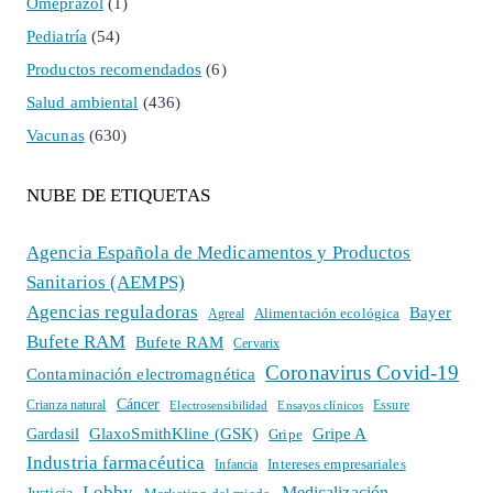
Omeprazol
(1)
Pediatría
(54)
Productos recomendados
(6)
Salud ambiental
(436)
Vacunas
(630)
NUBE DE ETIQUETAS
Agencia Española de Medicamentos y Productos
Sanitarios (AEMPS)
Agencias reguladoras
Bayer
Alimentación ecológica
Agreal
Bufete RAM
Bufete RAM
Cervarix
Coronavirus Covid-19
Contaminación electromagnética
Cáncer
Crianza natural
Electrosensibilidad
Ensayos clínicos
Essure
GlaxoSmithKline (GSK)
Gripe A
Gardasil
Gripe
Industria farmacéutica
Intereses empresariales
Infancia
Lobby
Medicalización