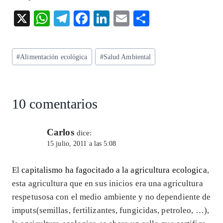
X
W
T
F
Li
E
S
ha
el
ac
n
m
ha
ts
eg
eb
ke
ai
re
Etiquetas
#
Alimentación ecológica
#
Salud Ambiental
A
ra
o
dI
l
de
p
m
o
n
la
entrada:
p
k
10 comentarios
Carlos
dice:
15 julio, 2011 a las 5:08
El
capitalismo ha fagocitado a la agricultura ecologica
,
esta agricultura que en sus inicios era una agricultura
respetusosa con el medio ambiente y no dependiente de
imputs(semillas, fertilizantes, fungicidas, petroleo, …),