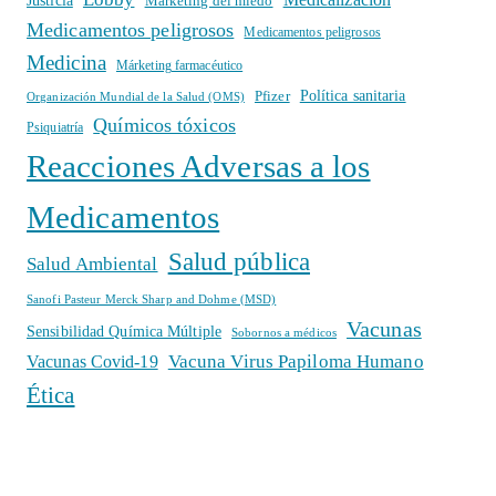
Justicia
Marketing del miedo
Medicamentos peligrosos
Medicamentos peligrosos
Medicina
Márketing farmacéutico
Política sanitaria
Pfizer
Organización Mundial de la Salud (OMS)
Químicos tóxicos
Psiquiatría
Reacciones Adversas a los
Medicamentos
Salud pública
Salud Ambiental
Sanofi Pasteur Merck Sharp and Dohme (MSD)
Vacunas
Sensibilidad Química Múltiple
Sobornos a médicos
Vacuna Virus Papiloma Humano
Vacunas Covid-19
Ética