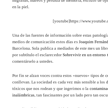
migrañas, mareos y pérdida de memoria, escozor de ojo
en la piel.
[youtube]https://www.youtub
Una de las fuentes de información sobre estas patologí
medios de comunicación estos días es
Joaquim Fernánd
Barcelona. Sola publica a mediados de este mes un libr
por subtítulo el esclarecedor
Sobrevivir en un entorno 
comentárselo a ustedes.
Por fin se alzan voces contra estos «nuevos» tipos de
c
conllevan. La sociedad es cada vez más sensible a los
tóxicos que nos rodean y que ingerimos o la
contamina
inalámbricas
, tan fascinantes por un lado pero tan oscu