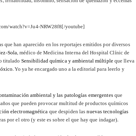
s, irritabilidad, insomnio, sensación de quemazón y eccemas
e.com/watch?v=Ju4-NRW28f8[/youtube]
as que han aparecido en los reportajes emitidos por diversos
ez-Sola
, médico de Medicina Interna del Hospital Clínic de
o titulado
Sensibilidad química y ambiental múltiple
que lleva
tóxico
. Yo ya he encargado uno a la editorial para leerlo y
ontaminación ambiental y las patologías emergentes
que
 daños que pueden provocar multitud de productos químicos
ción electromagnética
que despiden las
nuevas tecnologías
ras por el otro (y este es sobre el que hay que indagar).