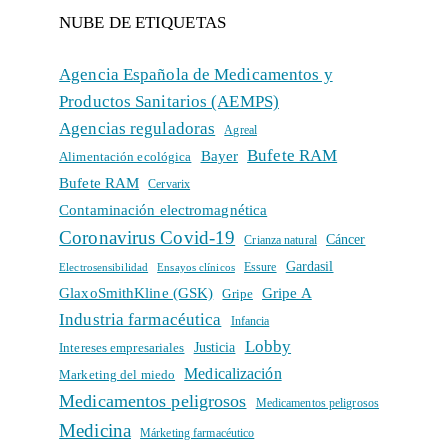
NUBE DE ETIQUETAS
Agencia Española de Medicamentos y
Productos Sanitarios (AEMPS)
Agencias reguladoras
Agreal
Bufete RAM
Bayer
Alimentación ecológica
Bufete RAM
Cervarix
Contaminación electromagnética
Coronavirus Covid-19
Cáncer
Crianza natural
Gardasil
Electrosensibilidad
Ensayos clínicos
Essure
GlaxoSmithKline (GSK)
Gripe A
Gripe
Industria farmacéutica
Infancia
Lobby
Intereses empresariales
Justicia
Medicalización
Marketing del miedo
Medicamentos peligrosos
Medicamentos peligrosos
Medicina
Márketing farmacéutico