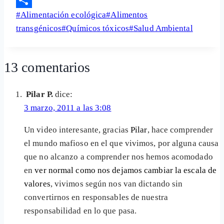
Etiquetas
#
Alimentación ecológica
#
Alimentos
Share
de
transgénicos
#
Químicos tóxicos
#
Salud Ambiental
la
entrada:
13 comentarios
Pilar P.
dice:
3 marzo, 2011 a las 3:08
Un video interesante, gracias
Pilar
, hace comprender
el mundo mafioso en el que vivimos, por alguna causa
que no alcanzo a comprender nos hemos acomodado
en
ver normal como nos dejamos cambiar la escala de
valores
, vivimos según nos van dictando sin
convertirnos en responsables de nuestra
responsabilidad en lo que pasa.