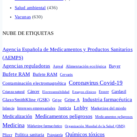
Salud ambiental
(436)
Vacunas
(630)
NUBE DE ETIQUETAS
Agencia Española de Medicamentos y Productos Sanitarios
(AEMPS)
Agencias reguladoras
Bayer
Alimentación ecológica
Agreal
Bufete RAM
Bufete RAM
Cervarix
Coronavirus Covid-19
Contaminación electromagnética
Cáncer
Gardasil
Crianza natural
Electrosensibilidad
Ensayos clínicos
Essure
Industria farmacéutica
GlaxoSmithKline (GSK)
Gripe A
Gripe
Lobby
Intereses empresariales
Justicia
Infancia
Marketing del miedo
Medicamentos peligrosos
Medicalización
Medicamentos peligrosos
Medicina
Márketing farmacéutico
Organización Mundial de la Salud (OMS)
Químicos tóxicos
Política sanitaria
Pfizer
Psiquiatría