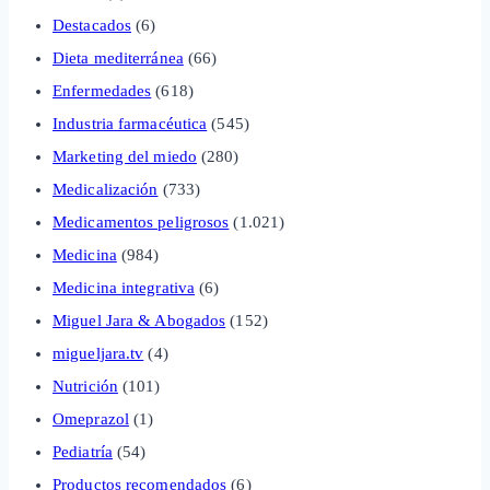
Destacados
(6)
Dieta mediterránea
(66)
Enfermedades
(618)
Industria farmacéutica
(545)
Marketing del miedo
(280)
Medicalización
(733)
Medicamentos peligrosos
(1.021)
Medicina
(984)
Medicina integrativa
(6)
Miguel Jara & Abogados
(152)
migueljara.tv
(4)
Nutrición
(101)
Omeprazol
(1)
Pediatría
(54)
Productos recomendados
(6)