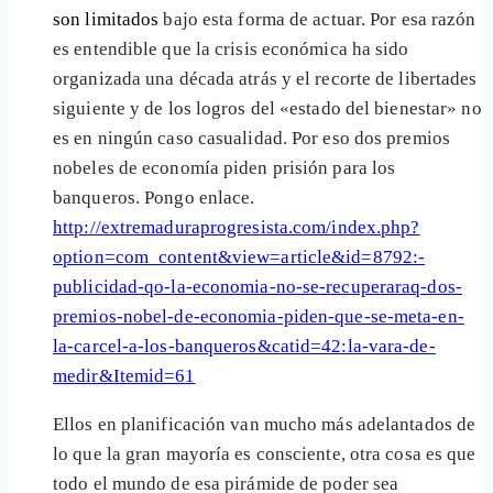
son limitados
bajo esta forma de actuar. Por esa razón
es entendible que la crisis económica ha sido
organizada una década atrás y el recorte de libertades
siguiente y de los logros del «estado del bienestar» no
es en ningún caso casualidad. Por eso dos premios
nobeles de economía piden prisión para los
banqueros. Pongo enlace.
http://extremaduraprogresista.com/index.php?
option=com_content&view=article&id=8792:-
publicidad-qo-la-economia-no-se-recuperaraq-dos-
premios-nobel-de-economia-piden-que-se-meta-en-
la-carcel-a-los-banqueros&catid=42:la-vara-de-
medir&Itemid=61
Ellos en planificación van mucho más adelantados de
lo que la gran mayoría es consciente, otra cosa es que
todo el mundo de esa pirámide de poder sea