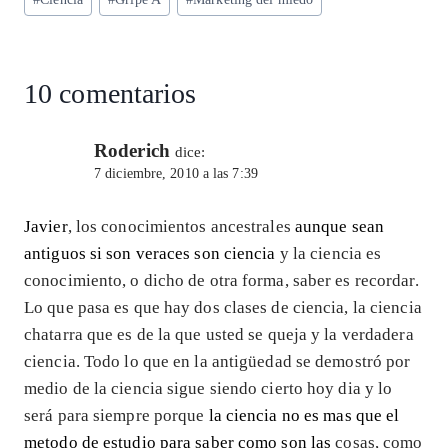
A
ra
o
dI
l
de
p
m
o
n
la
entrada:
p
k
10 comentarios
Roderich
dice:
7 diciembre, 2010 a las 7:39
Javier
, los conocimientos ancestrales
aunque sean
antiguos si son veraces son ciencia
y la ciencia es
conocimiento, o dicho de otra forma, saber es recordar.
Lo que pasa es que hay dos clases de ciencia, la ciencia
chatarra que es de la que usted se queja y la verdadera
ciencia. Todo lo que en la antigüedad se demostró por
medio de la ciencia sigue siendo cierto hoy dia y lo
será para siempre porque
la ciencia no es mas que el
metodo de estudio para saber como son las
cosas, como