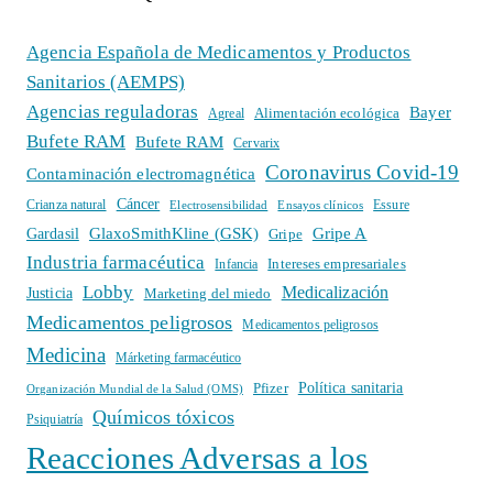
Agencia Española de Medicamentos y Productos
Sanitarios (AEMPS)
Agencias reguladoras
Bayer
Alimentación ecológica
Agreal
Bufete RAM
Bufete RAM
Cervarix
Coronavirus Covid-19
Contaminación electromagnética
Cáncer
Crianza natural
Electrosensibilidad
Ensayos clínicos
Essure
GlaxoSmithKline (GSK)
Gripe A
Gardasil
Gripe
Industria farmacéutica
Intereses empresariales
Infancia
Lobby
Medicalización
Justicia
Marketing del miedo
Medicamentos peligrosos
Medicamentos peligrosos
Medicina
Márketing farmacéutico
Política sanitaria
Pfizer
Organización Mundial de la Salud (OMS)
Químicos tóxicos
Psiquiatría
Reacciones Adversas a los