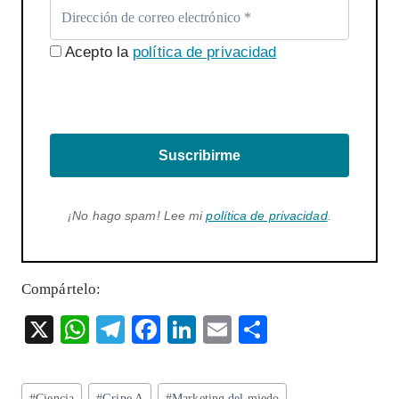
Acepto la
política de privacidad
Suscribirme
¡No hago spam! Lee mi
política de privacidad
.
Compártelo:
X
W
T
F
Li
E
S
ha
el
ac
n
m
ha
ts
eg
eb
ke
ai
re
Etiquetas
#
Ciencia
#
Gripe A
#
Marketing del miedo