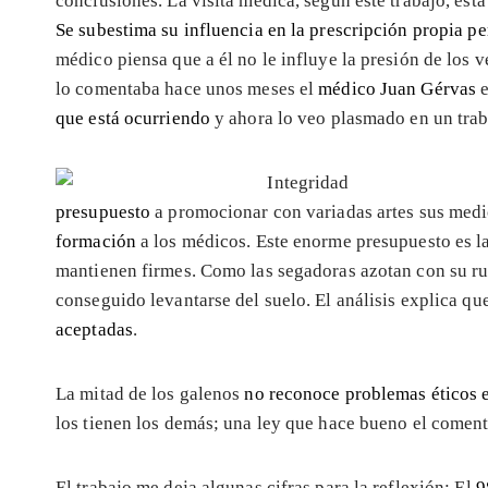
conclusiones. La visita médica, según este trabajo, est
Se subestima su influencia en la prescripción propia pe
médico piensa que a él no le influye la presión de los 
lo comentaba hace unos meses el
médico Juan Gérvas
que está ocurriendo
y ahora lo veo plasmado en un trab
presupuesto
a promocionar con variadas artes sus medi
formación
a los médicos. Este enorme presupuesto es l
mantienen firmes. Como las segadoras azotan con su r
conseguido levantarse del suelo. El análisis explica q
aceptadas
.
La mitad de los galenos
no reconoce problemas éticos e
los tienen los demás; una ley que hace bueno el comenta
El trabajo me deja algunas cifras para la reflexión: El
9