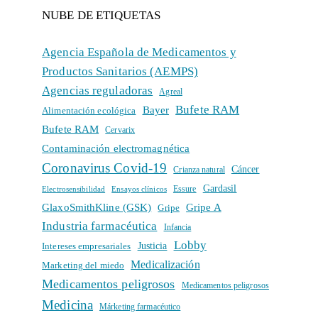
NUBE DE ETIQUETAS
Agencia Española de Medicamentos y
Productos Sanitarios (AEMPS)
Agencias reguladoras
Agreal
Bufete RAM
Bayer
Alimentación ecológica
Bufete RAM
Cervarix
Contaminación electromagnética
Coronavirus Covid-19
Cáncer
Crianza natural
Gardasil
Electrosensibilidad
Ensayos clínicos
Essure
GlaxoSmithKline (GSK)
Gripe A
Gripe
Industria farmacéutica
Infancia
Lobby
Intereses empresariales
Justicia
Medicalización
Marketing del miedo
Medicamentos peligrosos
Medicamentos peligrosos
Medicina
Márketing farmacéutico