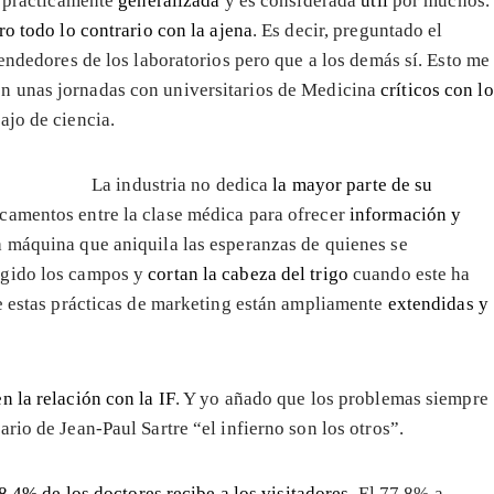
á prácticamente
generalizada
y es considerada
útil
por muchos.
ro todo lo contrario con la ajena
. Es decir, preguntado el
vendedores de los laboratorios pero que a los demás sí. Esto me
en unas jornadas con universitarios de Medicina
críticos con lo
ajo de ciencia.
La industria no dedica
la mayor parte de su
camentos entre la clase médica para ofrecer
información y
a máquina que aniquila las esperanzas de quienes se
ugido los campos y
cortan la cabeza del trigo
cuando este ha
ue estas prácticas de marketing están ampliamente
extendidas y
n la relación con la IF
. Y yo añado que los problemas siempre
rio de Jean-Paul Sartre “el infierno son los otros”.
8,4% de los doctores recibe a los visitadores
. El 77,8% a