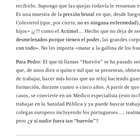
recibirlo. Supongo que las quejas todavía le resuenan e
Es una muestra de la
presión brutal
en que, desde luego
Colesterol (que, por cierto,
no es ninguna enfermedad
)
hijos» ¡¿?! como el
Actimel
… Hecho que no deja de ser
desmelenados porque tienen el poder
, las grandes cor
con todo»
. No les importa «matar a la gallina de los 
Para Pedro
: El que tú llamas “Huevón” se ha pasado sei
que, de unos diez o quince mil que se presentan, obti
de trabajar, hacer más horas que un reloj haciendo gua
formación, durante cuatro o cinco años. A partir de que
casos, se convierte en un Medico especialista (esto inc
trabajar en la Sanidad Pública y ya puede buscar trabaj
colegas europeos incluyendo los portugueses…. realmen
pero
¿y si nadie fuera tan “huevón”?