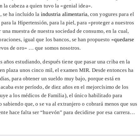
n la cabeza a quien tuvo la «genial idea».
, se ha incluido la
industria alimentaria
, con yogures para el
, para la Hipertensión, para la piel, para «proteger a nuestros
 una muestra de nuestra sociedad de consumo, en la cual,
poraciones, igual que los bancos, se han propuesto
«quedarse
huevos de oro» … que somos nosotros.
s años estudiando, después tiene que pasar una criba en la
enen plaza unos cinco mil, el examen MIR. Desde entonces ha
rdias, para obtener un sueldo muy bajo, porque está en
 acaba este período, de diez años en el mejorcísimo de los
luye a los médicos de Familia), el único habilitado para
o sabiendo que, o se va al extranjero o cobrará menos que sus
te hace falta ser “huevón” para decidirse por esa carrera…