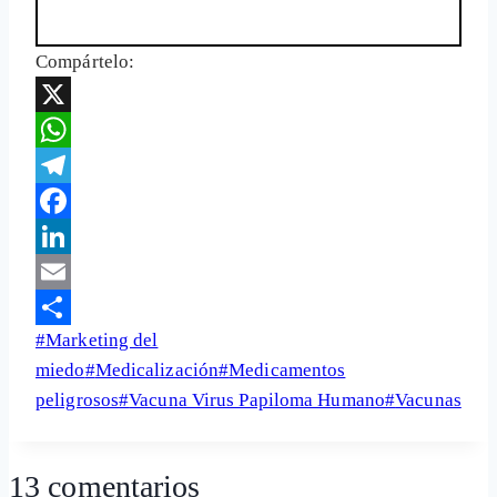
Compártelo:
X
WhatsApp
Telegram
Facebook
LinkedIn
Email
Etiquetas
#
Marketing del
Share
de
miedo
#
Medicalización
#
Medicamentos
la
peligrosos
#
Vacuna Virus Papiloma Humano
#
Vacunas
entrada:
13 comentarios