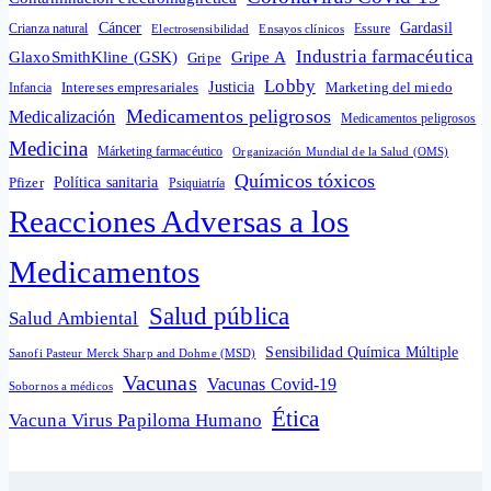
Cáncer
Gardasil
Crianza natural
Electrosensibilidad
Ensayos clínicos
Essure
Industria farmacéutica
GlaxoSmithKline (GSK)
Gripe A
Gripe
Lobby
Intereses empresariales
Justicia
Infancia
Marketing del miedo
Medicamentos peligrosos
Medicalización
Medicamentos peligrosos
Medicina
Márketing farmacéutico
Organización Mundial de la Salud (OMS)
Químicos tóxicos
Política sanitaria
Pfizer
Psiquiatría
Reacciones Adversas a los
Medicamentos
Salud pública
Salud Ambiental
Sensibilidad Química Múltiple
Sanofi Pasteur Merck Sharp and Dohme (MSD)
Vacunas
Vacunas Covid-19
Sobornos a médicos
Ética
Vacuna Virus Papiloma Humano