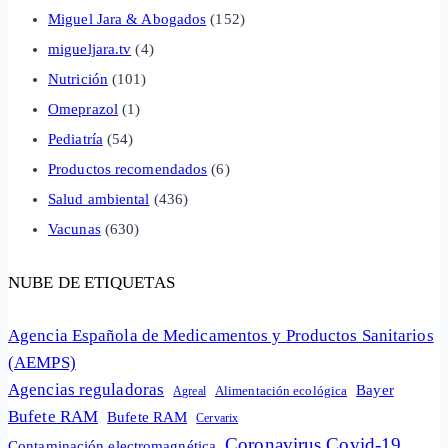
Miguel Jara & Abogados
(152)
migueljara.tv
(4)
Nutrición
(101)
Omeprazol
(1)
Pediatría
(54)
Productos recomendados
(6)
Salud ambiental
(436)
Vacunas
(630)
NUBE DE ETIQUETAS
Agencia Española de Medicamentos y Productos Sanitarios
(AEMPS)
Agencias reguladoras
Bayer
Alimentación ecológica
Agreal
Bufete RAM
Bufete RAM
Cervarix
Coronavirus Covid-19
Contaminación electromagnética