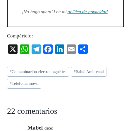
¡No hago spam! Lee mi
política de privacidad
.
Compártelo:
X
W
T
F
Li
E
S
ha
el
ac
n
m
ha
ts
eg
eb
ke
ai
re
Etiquetas
#
Contaminación electromagnética
#
Salud Ambiental
A
ra
o
dI
l
de
p
m
o
n
#
Telefonía móvil
la
entrada:
p
k
22 comentarios
Mabel
dice: