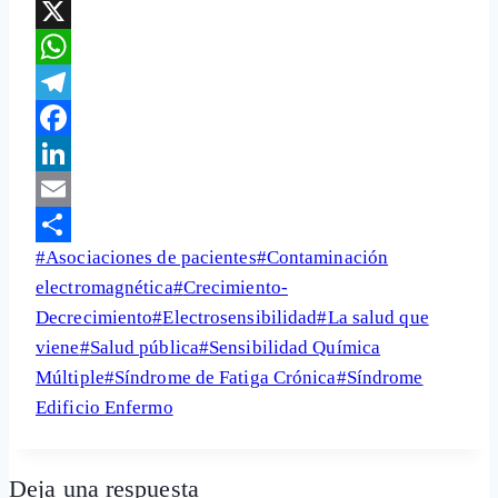
X
WhatsApp
Telegram
Facebook
LinkedIn
Email
Etiquetas
#
Asociaciones de pacientes
#
Contaminación
Share
de
electromagnética
#
Crecimiento-
la
Decrecimiento
#
Electrosensibilidad
#
La salud que
entrada:
viene
#
Salud pública
#
Sensibilidad Química
Múltiple
#
Síndrome de Fatiga Crónica
#
Síndrome
Edificio Enfermo
Deja una respuesta