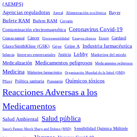
(AEMPS)
Agencias reguladoras
Bayer
Alimentación ecológica
Agreal
Bufete RAM
Bufete RAM
Cervarix
Coronavirus Covid-19
Contaminación electromagnética
Cáncer
Gardasil
Crianza natural
Electrosensibilidad
Ensayos clínicos
Essure
Industria farmacéutica
GlaxoSmithKline (GSK)
Gripe A
Gripe
Lobby
Intereses empresariales
Justicia
Infancia
Marketing del miedo
Medicamentos peligrosos
Medicalización
Medicamentos peligrosos
Medicina
Márketing farmacéutico
Organización Mundial de la Salud (OMS)
Químicos tóxicos
Política sanitaria
Pfizer
Psiquiatría
Reacciones Adversas a los
Medicamentos
Salud pública
Salud Ambiental
Sensibilidad Química Múltiple
Sanofi Pasteur Merck Sharp and Dohme (MSD)