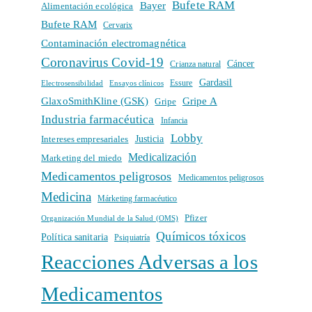
Bufete RAM
Bayer
Alimentación ecológica
Bufete RAM
Cervarix
Contaminación electromagnética
Coronavirus Covid-19
Cáncer
Crianza natural
Gardasil
Electrosensibilidad
Ensayos clínicos
Essure
GlaxoSmithKline (GSK)
Gripe A
Gripe
Industria farmacéutica
Infancia
Lobby
Intereses empresariales
Justicia
Medicalización
Marketing del miedo
Medicamentos peligrosos
Medicamentos peligrosos
Medicina
Márketing farmacéutico
Pfizer
Organización Mundial de la Salud (OMS)
Químicos tóxicos
Política sanitaria
Psiquiatría
Reacciones Adversas a los
Medicamentos