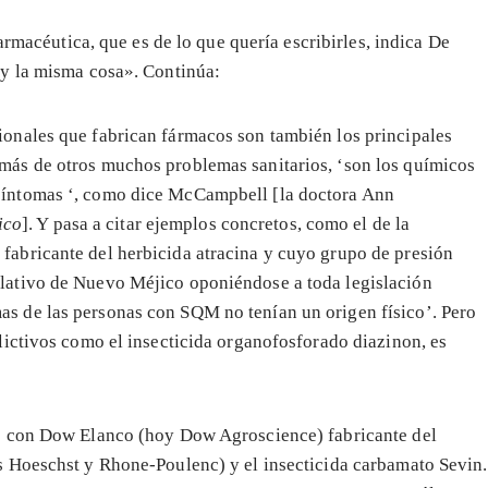
armacéutica, que es de lo que quería escribirles, indica De
y la misma cosa». Continúa:
ionales que fabrican fármacos son también los principales
emás de otros muchos problemas sanitarios, ‘son los químicos
 síntomas ‘, como dice McCampbell [la doctora Ann
ico
]. Y pasa a citar ejemplos concretos, como el de la
fabricante del herbicida atracina y cuyo grupo de presión
slativo de Nuevo Méjico oponiéndose a toda legislación
as de las personas con SQM no tenían un origen físico’. Pero
flictivos como el insecticida organofosforado diazinon, es
los con Dow Elanco (hoy Dow Agroscience) fabricante del
es Hoeschst y Rhone-Poulenc) y el insecticida carbamato Sevin.