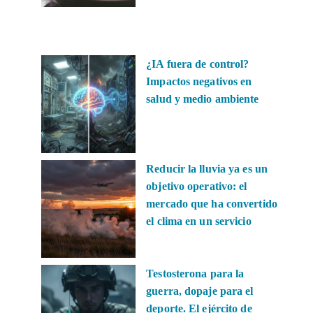
¿IA fuera de control?
Impactos negativos en
salud y medio ambiente
Reducir la lluvia ya es un
objetivo operativo: el
mercado que ha convertido
el clima en un servicio
Testosterona para la
guerra, dopaje para el
deporte. El ejército de