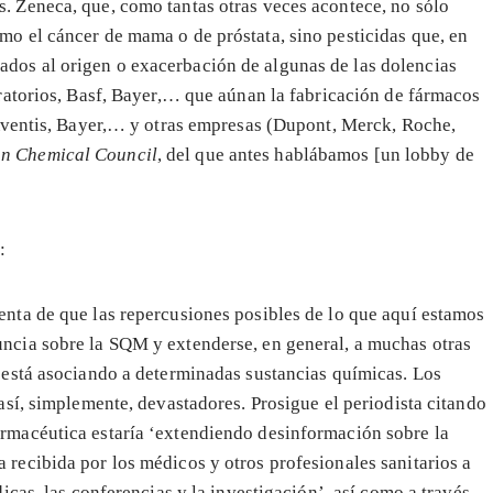
. Zeneca, que, como tantas otras veces acontece, no sólo
mo el cáncer de mama o de próstata, sino pesticidas que, en
dos al origen o exacerbación de algunas de las dolencias
oratorios, Basf, Bayer,… que aúnan la fabricación de fármacos
, Aventis, Bayer,… y otras empresas (Dupont, Merck, Roche,
n Chemical Council
, del que antes hablábamos [un lobby de
:
enta de que las repercusiones posibles de lo que aquí estamos
uncia sobre la SQM y extenderse, en general, a muchas otras
a está asociando a determinadas sustancias químicas. Los
 así, simplemente, devastadores. Prosigue el periodista citando
armacéutica estaría ‘extendiendo desinformación sobre la
 recibida por los médicos y otros profesionales sanitarios a
dicas, las conferencias y la investigación’, así como a través