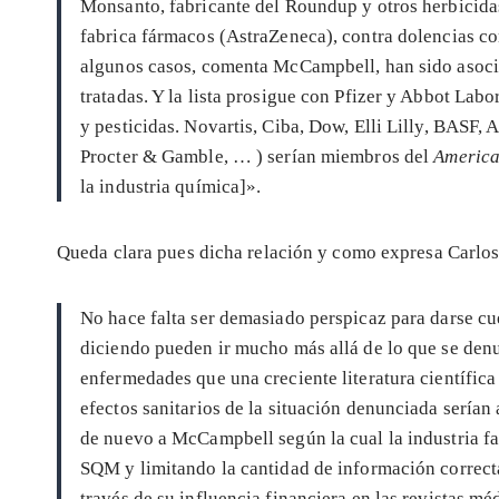
Monsanto, fabricante del Roundup y otros herbicidas
fabrica fármacos (AstraZeneca), contra dolencias co
algunos casos, comenta McCampbell, han sido asocia
tratadas. Y la lista prosigue con Pfizer y Abbot Lab
y pesticidas. Novartis, Ciba, Dow, Elli Lilly, BASF
Procter & Gamble, … ) serían miembros del
America
la industria química]».
Queda clara pues dicha relación y como expresa Carlos
No hace falta ser demasiado perspicaz para darse cu
diciendo pueden ir mucho más allá de lo que se den
enfermedades que una creciente literatura científic
efectos sanitarios de la situación denunciada serían
de nuevo a McCampbell según la cual la industria f
SQM y limitando la cantidad de información correcta
través de su influencia financiera en las revistas mé