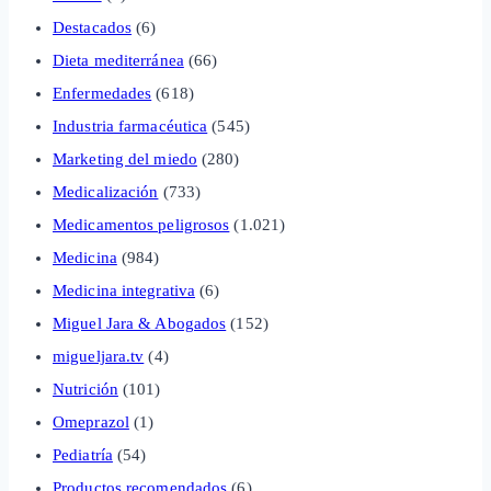
Destacados
(6)
Dieta mediterránea
(66)
Enfermedades
(618)
Industria farmacéutica
(545)
Marketing del miedo
(280)
Medicalización
(733)
Medicamentos peligrosos
(1.021)
Medicina
(984)
Medicina integrativa
(6)
Miguel Jara & Abogados
(152)
migueljara.tv
(4)
Nutrición
(101)
Omeprazol
(1)
Pediatría
(54)
Productos recomendados
(6)