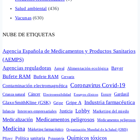
Salud ambiental
(436)
Vacunas
(630)
NUBE DE ETIQUETAS
Agencia Española de Medicamentos y Productos Sanitarios
(AEMPS)
Agencias reguladoras
Bayer
Alimentación ecológica
Agreal
Bufete RAM
Bufete RAM
Cervarix
Coronavirus Covid-19
Contaminación electromagnética
Cáncer
Gardasil
Crianza natural
Electrosensibilidad
Ensayos clínicos
Essure
Industria farmacéutica
GlaxoSmithKline (GSK)
Gripe A
Gripe
Lobby
Intereses empresariales
Justicia
Infancia
Marketing del miedo
Medicamentos peligrosos
Medicalización
Medicamentos peligrosos
Medicina
Márketing farmacéutico
Organización Mundial de la Salud (OMS)
Químicos tóxicos
Política sanitaria
Pfizer
Psiquiatría