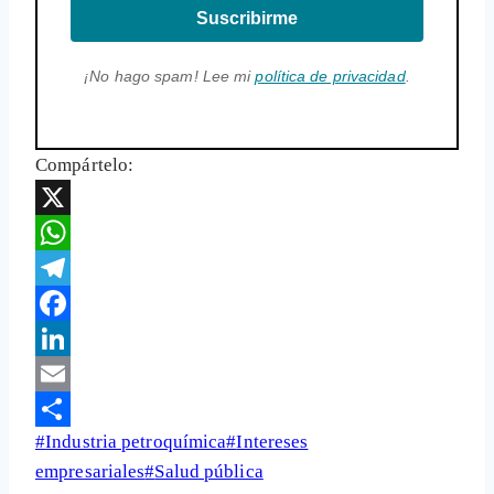
Suscribirme
¡No hago spam! Lee mi
política de privacidad
.
Compártelo:
X
WhatsApp
Telegram
Facebook
LinkedIn
Email
Etiquetas
#
Industria petroquímica
#
Intereses
Share
de
empresariales
#
Salud pública