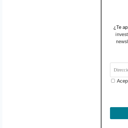
¿Te apa
invest
newsl
Acep