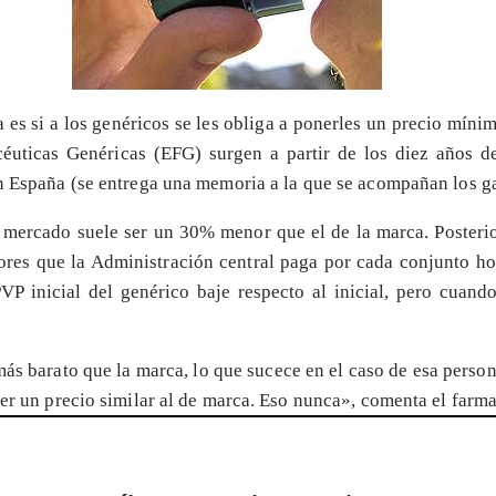
es si a los genéricos se les obliga a ponerles un precio míni
céuticas Genéricas (EFG) surgen a partir de los diez años de
n España (se entrega una memoria a la que se acompañan los gas
ercado suele ser un 30% menor que el de la marca. Posterior
ayores que la Administración central paga por cada conjunto
PVP inicial del genérico baje respecto al inicial, pero cuand
ás barato que la marca, lo que sucece en el caso de esa perso
ner un precio similar al de marca. Eso nunca», comenta el farm