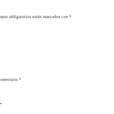
mpos obligatorios están marcados con
*
omentario
*
*