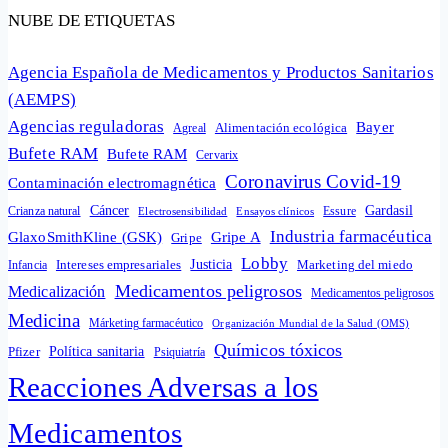
NUBE DE ETIQUETAS
Agencia Española de Medicamentos y Productos Sanitarios
(AEMPS)
Agencias reguladoras
Bayer
Alimentación ecológica
Agreal
Bufete RAM
Bufete RAM
Cervarix
Coronavirus Covid-19
Contaminación electromagnética
Cáncer
Gardasil
Crianza natural
Electrosensibilidad
Ensayos clínicos
Essure
Industria farmacéutica
GlaxoSmithKline (GSK)
Gripe A
Gripe
Lobby
Intereses empresariales
Justicia
Infancia
Marketing del miedo
Medicamentos peligrosos
Medicalización
Medicamentos peligrosos
Medicina
Márketing farmacéutico
Organización Mundial de la Salud (OMS)
Químicos tóxicos
Política sanitaria
Pfizer
Psiquiatría
Reacciones Adversas a los
Medicamentos