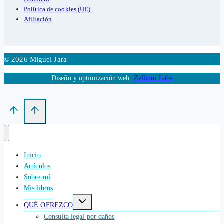
Política de cookies (UE)
Afiliación
© 2026 Miguel Jara
Diseño y optimización web:
Zellium Labs
Inicio
Artículos
Sobre mí
Mis libros
Alternar
QUÉ OFREZCO
menú
hijo
Consulta legal por daños