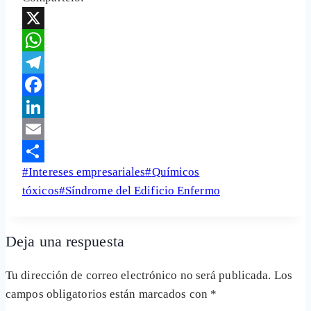
X
WhatsApp
Telegram
Facebook
LinkedIn
Email
Etiquetas
#
Intereses empresariales
#
Químicos
Share
de
tóxicos
#
Síndrome del Edificio Enfermo
la
entrada:
Deja una respuesta
Tu dirección de correo electrónico no será publicada.
Los
campos obligatorios están marcados con
*