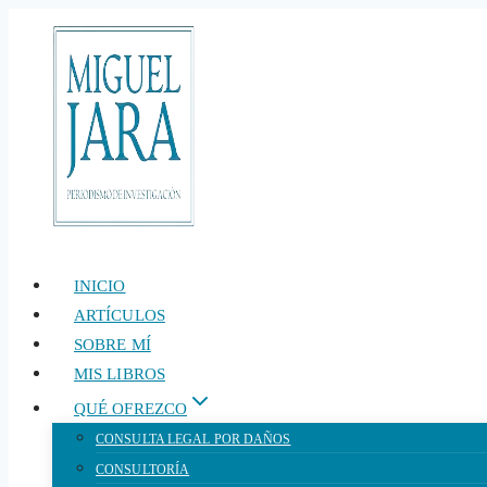
Saltar
al
contenido
INICIO
ARTÍCULOS
SOBRE MÍ
MIS LIBROS
QUÉ OFREZCO
CONSULTA LEGAL POR DAÑOS
CONSULTORÍA