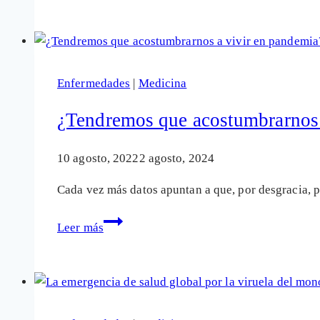
espera
acabar
con
la
Enfermedades
|
Medicina
viruela
del
¿Tendremos que acostumbrarnos 
mono
con
10 agosto, 2022
2 agosto, 2024
fármacos
Cada vez más datos apuntan a que, por desgracia, 
de
eficacia
¿Tendremos
Leer más
y
que
seguridad
acostumbrarnos
desconocida
a
vivir
en