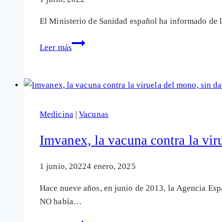
El Ministerio de Sanidad español ha informado de l
Un
Leer más
futuro
de
nuevas
enfermedades
infecciosas
Medicina
|
Vacunas
que
pueden
Imvanex, la vacuna contra la vir
convertirse
en
1 junio, 2022
4 enero, 2025
pandemias
Hace nueve años, en junio de 2013, la Agencia Es
NO había…