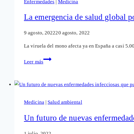
Enfermedades
|
Medicina
pandemia?
¿La
La emergencia de salud global po
próxima
la
9 agosto, 2022
20 agosto, 2022
de
La viruela del mono afecta ya en España a casi 5.
henipavirus
Langya?
La
Leer más
emergencia
de
salud
global
por
Medicina
|
Salud ambiental
la
viruela
Un futuro de nuevas enfermedade
del
mono
1 julio, 2022