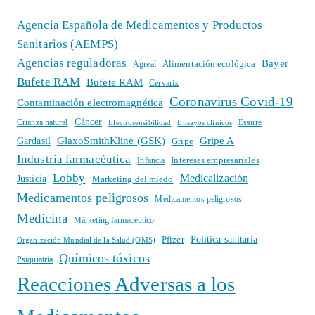
Agencia Española de Medicamentos y Productos
Sanitarios (AEMPS)
Agencias reguladoras
Bayer
Alimentación ecológica
Agreal
Bufete RAM
Bufete RAM
Cervarix
Coronavirus Covid-19
Contaminación electromagnética
Cáncer
Crianza natural
Electrosensibilidad
Ensayos clínicos
Essure
GlaxoSmithKline (GSK)
Gripe A
Gardasil
Gripe
Industria farmacéutica
Intereses empresariales
Infancia
Lobby
Medicalización
Justicia
Marketing del miedo
Medicamentos peligrosos
Medicamentos peligrosos
Medicina
Márketing farmacéutico
Política sanitaria
Pfizer
Organización Mundial de la Salud (OMS)
Químicos tóxicos
Psiquiatría
Reacciones Adversas a los