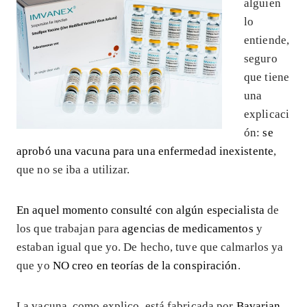
alguien
lo
entiende,
seguro
que tiene
una
explicaci
ón:
se
aprobó una vacuna para una enfermedad inexistente
,
que no se iba a utilizar.
En aquel momento consulté con algún especialista
de
los que trabajan para
agencias de medicamentos
y
estaban igual que yo. De hecho, tuve que calmarlos ya
que yo
NO creo en teorías de la conspiración
.
La vacuna, como explico, está fabricada por
Bavarian