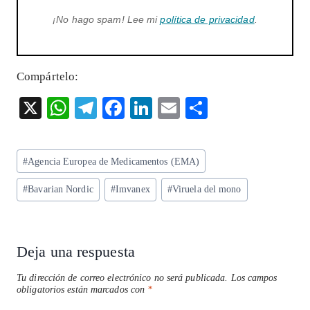
¡No hago spam! Lee mi
política de privacidad
.
Compártelo:
X
W
T
F
Li
E
S
ha
el
ac
n
m
ha
ts
eg
eb
ke
ai
re
Etiquetas
#
Agencia Europea de Medicamentos (EMA)
A
ra
o
dI
l
de
p
m
o
n
#
Bavarian Nordic
#
Imvanex
#
Viruela del mono
la
entrada:
p
k
Deja una respuesta
Tu dirección de correo electrónico no será publicada.
Los campos
obligatorios están marcados con
*