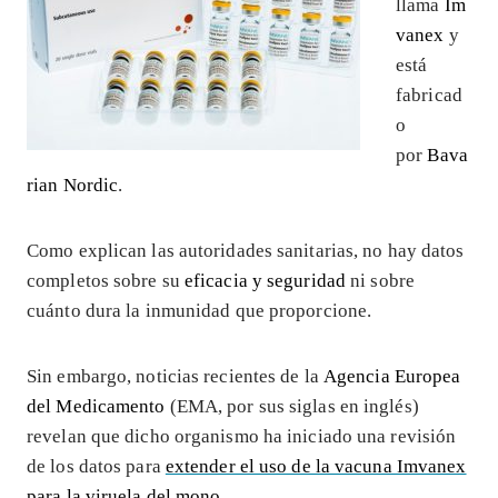
llama
Im
vanex
y
está
fabricad
o
por
Bava
rian Nordic
.
Como explican las autoridades sanitarias, no hay datos
completos sobre su
eficacia y seguridad
ni sobre
cuánto dura la inmunidad que proporcione.
Sin embargo, noticias recientes de la
Agencia Europea
del Medicamento
(EMA, por sus siglas en inglés)
revelan que dicho organismo ha iniciado una revisión
de los datos para
extender el uso de la vacuna Imvanex
para la viruela del mono
.