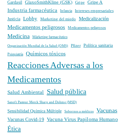
GlaxoSmithKline (GSK)
Gripe A
Gardasil
Gripe
Industria farmacéutica
Intereses empresariales
Infancia
Lobby
Medicalización
Justicia
Marketing del miedo
Medicamentos peligrosos
Medicamentos peligrosos
Medicina
Márketing farmacéutico
Política sanitaria
Pfizer
Organización Mundial de la Salud (OMS)
Químicos tóxicos
Psiquiatría
Reacciones Adversas a los
Medicamentos
Salud pública
Salud Ambiental
Sanofi Pasteur Merck Sharp and Dohme (MSD)
Vacunas
Sensibilidad Química Múltiple
Sobornos a médicos
Vacuna Virus Papiloma Humano
Vacunas Covid-19
Ética