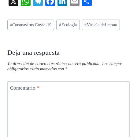
X
W
T
F
Li
E
S
ha
el
ac
n
m
ha
ts
eg
eb
ke
ai
re
Etiquetas
#
Coronavirus Covid-19
#
Ecología
#
Viruela del mono
A
ra
o
dI
l
de
p
m
o
n
la
entrada:
p
k
Deja una respuesta
Tu dirección de correo electrónico no será publicada.
Los campos
obligatorios están marcados con
*
Comentario
*