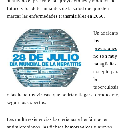
analizado el presente, las proyecciones y modelos de
futuro y los determinantes de la salud que pueden
marcar las
enfermedades transmisibles en 2050
.
Un adelanto:
las
previsiones
no son muy
halagüeñas
,
excepto para
la
tuberculosis
o las hepatitis víricas, que podrían llegar a erradicarse,
según los expertos.
Las multirresistencias bacterianas a los fármacos
antimicrobianos, las
fiebres hemorrágicas
y nuevas