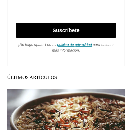
Suscríbete
¡No hago spam! Lee mi
política de privacidad
para obtener
más información.
ÚLTIMOS ARTÍCULOS