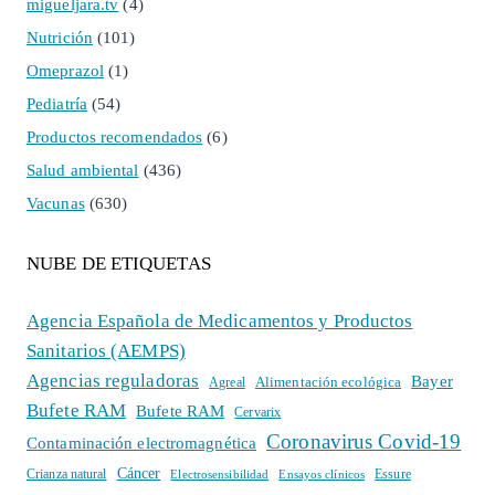
migueljara.tv
(4)
Nutrición
(101)
Omeprazol
(1)
Pediatría
(54)
Productos recomendados
(6)
Salud ambiental
(436)
Vacunas
(630)
NUBE DE ETIQUETAS
Agencia Española de Medicamentos y Productos
Sanitarios (AEMPS)
Agencias reguladoras
Bayer
Alimentación ecológica
Agreal
Bufete RAM
Bufete RAM
Cervarix
Coronavirus Covid-19
Contaminación electromagnética
Cáncer
Crianza natural
Electrosensibilidad
Ensayos clínicos
Essure