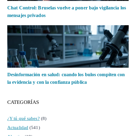
Chat Control: Bruselas vuelve a poner bajo vigilancia los
mensajes privados
Desinformación en salud: cuando los bulos compiten con
la evidencia y con la confianza pública
CATEGORÍAS
¿Y tú qué sabes?
(8)
Actualidad
(541)