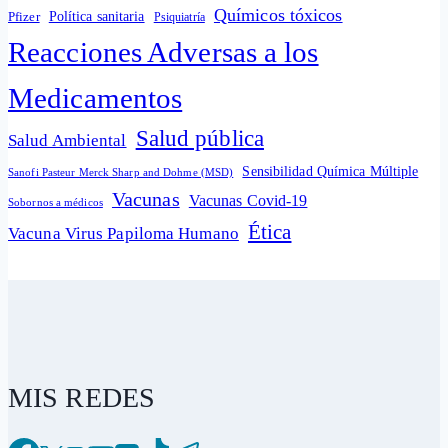
Químicos tóxicos
Política sanitaria
Pfizer
Psiquiatría
Reacciones Adversas a los
Medicamentos
Salud pública
Salud Ambiental
Sensibilidad Química Múltiple
Sanofi Pasteur Merck Sharp and Dohme (MSD)
Vacunas
Vacunas Covid-19
Sobornos a médicos
Ética
Vacuna Virus Papiloma Humano
MIS REDES