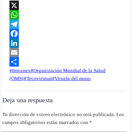
X
WhatsApp
Telegram
Facebook
LinkedIn
Email
Etiquetas
#
Imvanex
#
Organización Mundial de la Salud
Share
de
(OMS)
#
Tecovirimat
#
Viruela del mono
la
entrada:
Deja una respuesta
Tu dirección de correo electrónico no será publicada.
Los
campos obligatorios están marcados con
*