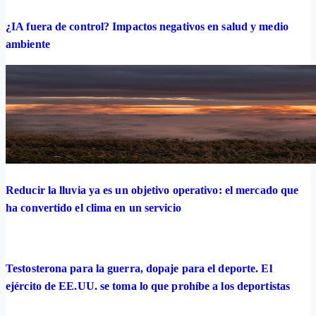
¿IA fuera de control? Impactos negativos en salud y medio
ambiente
Reducir la lluvia ya es un objetivo operativo: el mercado que
ha convertido el clima en un servicio
Testosterona para la guerra, dopaje para el deporte. El
ejército de EE.UU. se toma lo que prohíbe a los deportistas