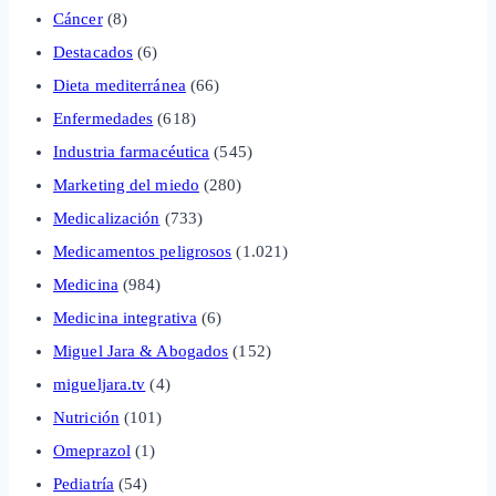
Cáncer
(8)
Destacados
(6)
Dieta mediterránea
(66)
Enfermedades
(618)
Industria farmacéutica
(545)
Marketing del miedo
(280)
Medicalización
(733)
Medicamentos peligrosos
(1.021)
Medicina
(984)
Medicina integrativa
(6)
Miguel Jara & Abogados
(152)
migueljara.tv
(4)
Nutrición
(101)
Omeprazol
(1)
Pediatría
(54)