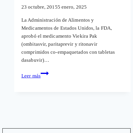
23 octubre, 2015
5 enero, 2025
La Administración de Alimentos y
Medicamentos de Estados Unidos, la FDA,
aprobó el medicamento Viekira Pak
(ombitasvir, paritaprevir y ritonavir
comprimidos co-empaquetados con tabletas
dasabuvir)…
Los
Leer más
nuevos
fármacos
para
la
hepatitis
C
pueden