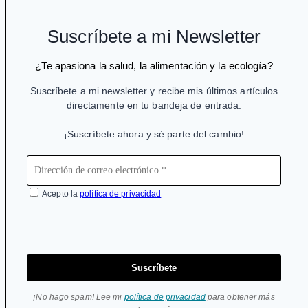
lesionar
el
Suscríbete a mi Newsletter
hígado
y
¿Te apasiona la salud, la alimentación y la ecología?
causar
Suscríbete a mi newsletter y recibe mis últimos artículos
la
directamente en tu bandeja de entrada.
muerte
¡Suscríbete ahora y sé parte del cambio!
Acepto la
política de privacidad
Suscríbete
¡No hago spam! Lee mi
política de privacidad
para obtener más