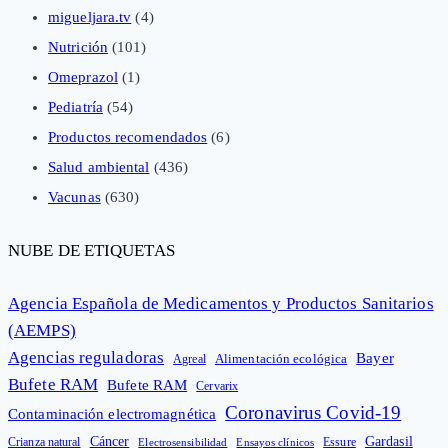
migueljara.tv
(4)
Nutrición
(101)
Omeprazol
(1)
Pediatría
(54)
Productos recomendados
(6)
Salud ambiental
(436)
Vacunas
(630)
NUBE DE ETIQUETAS
Agencia Española de Medicamentos y Productos Sanitarios
(AEMPS)
Agencias reguladoras
Bayer
Alimentación ecológica
Agreal
Bufete RAM
Bufete RAM
Cervarix
Coronavirus Covid-19
Contaminación electromagnética
Cáncer
Gardasil
Crianza natural
Electrosensibilidad
Ensayos clínicos
Essure