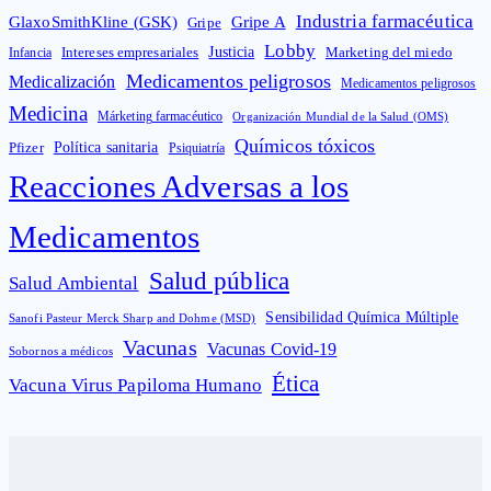
Industria farmacéutica
GlaxoSmithKline (GSK)
Gripe A
Gripe
Lobby
Intereses empresariales
Justicia
Infancia
Marketing del miedo
Medicamentos peligrosos
Medicalización
Medicamentos peligrosos
Medicina
Márketing farmacéutico
Organización Mundial de la Salud (OMS)
Químicos tóxicos
Política sanitaria
Pfizer
Psiquiatría
Reacciones Adversas a los
Medicamentos
Salud pública
Salud Ambiental
Sensibilidad Química Múltiple
Sanofi Pasteur Merck Sharp and Dohme (MSD)
Vacunas
Vacunas Covid-19
Sobornos a médicos
Ética
Vacuna Virus Papiloma Humano