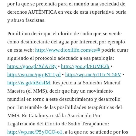
por la que se pretendía para el mundo una sociedad de
derechos AUTÉNTICA en vez de esta superlativa burla
y abuso fascistas.
Por último decir que el clorito de sodio que se vende
como desinfectante del agua por Internet, por ejemplo
en esta web:
http://www.dioxilife.com/es/#
podría curar
siguiendo el protocolo adecuado a esa patología:
https://goo.gl/XdA7Ry
•
http://goo.gl/8UME2b
•
http://wp.me/pgqKT-1yd
•
http://wp.me/p11IcN-56V
•
http://is.gd/bBdsfM
. Respecto a la Solución Mineral
Maestra (el MMS), decir que hay un movimiento
mundial en torno a este descubrimiento y desarrollo
por Jim Humble de las posibilidades terapéuticas del
MMS. En Catalunya está la Asociación Pro-
Legalización del Clorito de Sodio Terapéutico:
http://wp.me/P5yOCO-o1
, a la que no se atiende por los