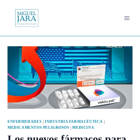
Saltar
al
contenido
ENFERMEDADES
|
INDUSTRIA FARMACÉUTICA
|
MEDICAMENTOS PELIGROSOS
|
MEDICINA
Los nuevos fármacos para