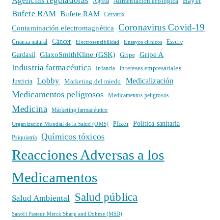
Agencias reguladoras
Bayer
Alimentación ecológica
Agreal
Bufete RAM
Bufete RAM
Cervarix
Coronavirus Covid-19
Contaminación electromagnética
Cáncer
Crianza natural
Electrosensibilidad
Ensayos clínicos
Essure
GlaxoSmithKline (GSK)
Gripe A
Gardasil
Gripe
Industria farmacéutica
Intereses empresariales
Infancia
Lobby
Medicalización
Justicia
Marketing del miedo
Medicamentos peligrosos
Medicamentos peligrosos
Medicina
Márketing farmacéutico
Política sanitaria
Pfizer
Organización Mundial de la Salud (OMS)
Químicos tóxicos
Psiquiatría
Reacciones Adversas a los
Medicamentos
Salud pública
Salud Ambiental
Sanofi Pasteur Merck Sharp and Dohme (MSD)