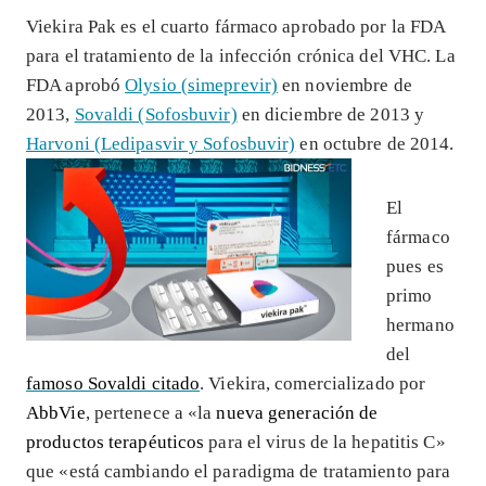
Viekira Pak es el cuarto fármaco aprobado por la FDA
para el tratamiento de la infección crónica del VHC. La
FDA aprobó
Olysio (simeprevir)
en noviembre de
2013,
Sovaldi (Sofosbuvir)
en diciembre de 2013 y
Harvoni (Ledipasvir y Sofosbuvir)
en octubre de 2014.
El
fármaco
pues es
primo
hermano
del
famoso Sovaldi citado
. Viekira, comercializado por
AbbVie
, pertenece a «la
nueva generación de
productos terapéuticos
para el virus de la hepatitis C»
que «está cambiando el paradigma de tratamiento para