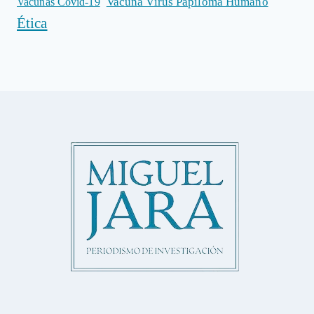
Vacuna Virus Papiloma Humano
Vacunas Covid-19
Ética