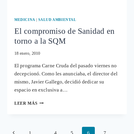
MEDICINA
|
SALUD AMBIENTAL
El compromiso de Sanidad en
torno a la SQM
18 enero, 2010
El programa Carne Cruda del pasado viernes no
decepcionó. Como les anunciaba, el director del
mismo, Javier Gallego, decidió dedicar su
espacio en exclusiva a…
EL
LEER MÁS
COMPROMISO
DE
SANIDAD
EN
Navegación
Página
1
…
4
5
6
7
TORNO