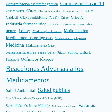
Coronavirus Covid-19
Contaminación electromagnética
Cáncer
Crianza natural
Electrosensibilidad
Ensayos clínicos
Essure
GlaxoSmithKline (GSK)
Gripe A
Gardasil
Gripe
Industria farmacéutica
Intereses empresariales
Infancia
Lobby
Medicalización
Justicia
Marketing del miedo
Medicamentos peligrosos
Medicamentos peligrosos
Medicina
Márketing farmacéutico
Política sanitaria
Pfizer
Organización Mundial de la Salud (OMS)
Químicos tóxicos
Psiquiatría
Reacciones Adversas a los
Medicamentos
Salud pública
Salud Ambiental
Sanofi Pasteur Merck Sharp and Dohme (MSD)
Vacunas
Sensibilidad Química Múltiple
Sobornos a médicos