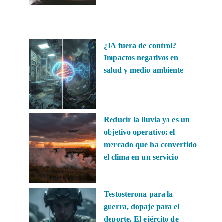
¿IA fuera de control?
Impactos negativos en
salud y medio ambiente
Reducir la lluvia ya es un
objetivo operativo: el
mercado que ha convertido
el clima en un servicio
Testosterona para la
guerra, dopaje para el
deporte. El ejército de