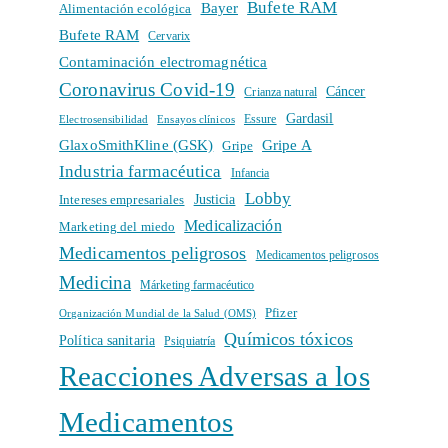
Bufete RAM
Bayer
Alimentación ecológica
Bufete RAM
Cervarix
Contaminación electromagnética
Coronavirus Covid-19
Cáncer
Crianza natural
Gardasil
Electrosensibilidad
Ensayos clínicos
Essure
GlaxoSmithKline (GSK)
Gripe A
Gripe
Industria farmacéutica
Infancia
Lobby
Intereses empresariales
Justicia
Medicalización
Marketing del miedo
Medicamentos peligrosos
Medicamentos peligrosos
Medicina
Márketing farmacéutico
Pfizer
Organización Mundial de la Salud (OMS)
Químicos tóxicos
Política sanitaria
Psiquiatría
Reacciones Adversas a los
Medicamentos