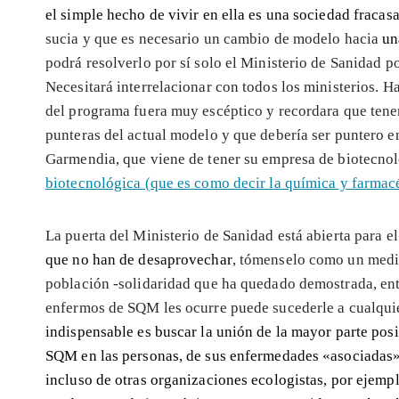
el simple hecho de vivir en ella es una sociedad fracas
sucia y que es necesario un cambio de modelo hacia
un
podrá resolverlo por sí solo el Ministerio de Sanidad po
Necesitará interrelacionar con todos los ministerios. H
del programa fuera muy escéptico y recordara que tenem
punteras del actual modelo y que debería ser puntero e
Garmendia, que viene de tener su empresa de biotecnol
biotecnológica (que es como decir la química y farma
La puerta del Ministerio de Sanidad está abierta para 
que no han de desaprovechar
, tómenselo como un medio
población -solidaridad que ha quedado demostrada, entre
enfermos de SQM les ocurre puede sucederle a cualquie
indispensable es buscar la unión de la mayor parte posi
SQM en las personas, de sus enfermedades «asociadas» 
incluso de otras organizaciones ecologistas, por ejempl