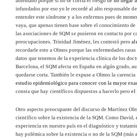
antemano porque si no se corría el riesgo de
no llegar 
infundados por eso yo le recordé al alto responsable d
entender este síndrome y a los enfermos pues de momen
vaya, que apenas tienen base sobre el conocimiento de 
las asociaciones de SQM se pusieron en contacto por ca
preocupaciones. Trinidad Jiménez, les contestó pero
al
recordarle esto a Olmos porque las enfermedades raras 
datos que tenemos de la experiencia clínica de los doc
Barcelona, el SQM afecta en España en algún grado, au
quedarse corta. También le expuse a Olmos la carencia
estudio epidemiológico para conocer con la mayor exac
consta que hay científicos dispuestos a hacerlo pero
el
Otro aspecto preocupante del discurso de Martínez Olm
científico sobre la existencia de la SQM. Como David,
experiencia en nuestro país en el diagnóstico y trata
hay polémica sobre la existencia o no de la SQM (más a