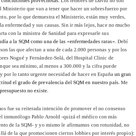
a conclusiones provechosas
. Los temores de David no son
el Ministerio que van a tener que hacer un sobresfuerzo por
to, por lo que demuestra el Ministerio, están muy verdes,
la enfermedad y sus causas. Sin ir más lejos, hace no mucho
rta con la ministra de Sanidad para expresarle sus
udía a la SQM como una de las «enfermedades raras»
. Debí
son las que afectan a una de cada 2.000 personas y por los
tores Nogué y Fernández-Solá, del Hospital Clinic de
nque sea mínimo, al menos a 300.000 y la cifra puede
 y por lo tanto urgente necesidad de hacer en España
un gran
titud el grado de prevalencia del SQM en nuestro país
. Me
 presupuesto no existe
.
os fue su reiterada intención de promover el no consenso
 el inmunólogo Pablo Arnold -quizá el médico con más
miento de la SQM- y yo mismo le afirmamos con rotunidad, no
llá de la que promocionen ciertos lobbies por interés propio):