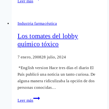
Leer más
nada
poética
¿una
Industria farmacéutica
cuestión
de
Los tomates del lobby
Lyrica?
químico tóxico
7 enero, 2008
28 julio, 2024
*English version Hace tres días el diario El
País publicó una noticia un tanto curiosa. De
alguna manera ridiculizaba la opción de dos
personas conocidas…
Los
Leer más
tomates