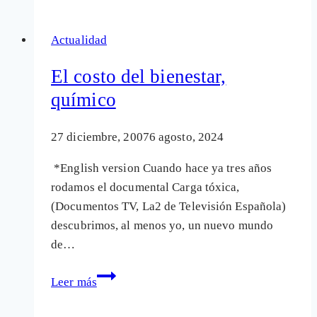
del
lobby
Actualidad
químico
tóxico
El costo del bienestar,
químico
27 diciembre, 2007
6 agosto, 2024
*English version Cuando hace ya tres años
rodamos el documental Carga tóxica,
(Documentos TV, La2 de Televisión Española)
descubrimos, al menos yo, un nuevo mundo
de…
El
Leer más
costo
del