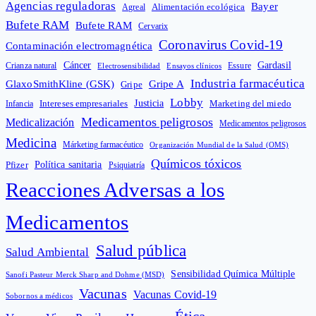
Agencias reguladoras
Bayer
Alimentación ecológica
Agreal
Bufete RAM
Bufete RAM
Cervarix
Coronavirus Covid-19
Contaminación electromagnética
Cáncer
Gardasil
Crianza natural
Electrosensibilidad
Ensayos clínicos
Essure
Industria farmacéutica
GlaxoSmithKline (GSK)
Gripe A
Gripe
Lobby
Intereses empresariales
Justicia
Infancia
Marketing del miedo
Medicamentos peligrosos
Medicalización
Medicamentos peligrosos
Medicina
Márketing farmacéutico
Organización Mundial de la Salud (OMS)
Químicos tóxicos
Política sanitaria
Pfizer
Psiquiatría
Reacciones Adversas a los
Medicamentos
Salud pública
Salud Ambiental
Sensibilidad Química Múltiple
Sanofi Pasteur Merck Sharp and Dohme (MSD)
Vacunas
Vacunas Covid-19
Sobornos a médicos