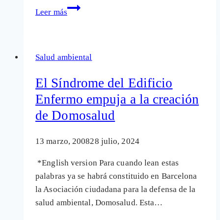
Lola
Leer más
en
el
recuerdo:
Salud ambiental
Un
dolor
El Síndrome del Edificio
químico
Enfermo empuja a la creación
tóxico
de Domosalud
13 marzo, 2008
28 julio, 2024
*English version Para cuando lean estas
palabras ya se habrá constituido en Barcelona
la Asociación ciudadana para la defensa de la
salud ambiental, Domosalud. Esta…