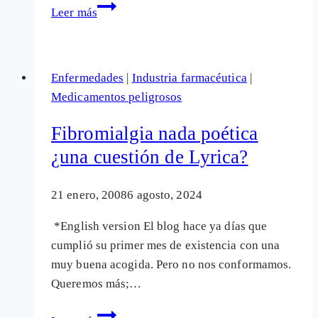
El
Leer más
Síndrome
del
Edificio
Enfermedades
|
Industria farmacéutica
|
Enfermo
Medicamentos peligrosos
empuja
a
Fibromialgia nada poética
la
¿una cuestión de Lyrica?
creación
de
21 enero, 2008
6 agosto, 2024
Domosalud
*English version El blog hace ya días que
cumplió su primer mes de existencia con una
muy buena acogida. Pero no nos conformamos.
Queremos más;…
Fibromialgia