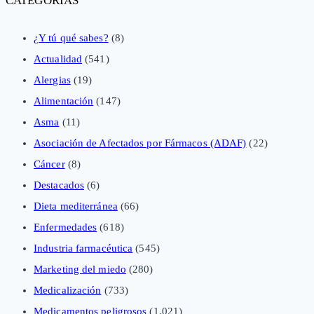
CATEGORÍAS
¿Y tú qué sabes?
(8)
Actualidad
(541)
Alergias
(19)
Alimentación
(147)
Asma
(11)
Asociación de Afectados por Fármacos (ADAF)
(22)
Cáncer
(8)
Destacados
(6)
Dieta mediterránea
(66)
Enfermedades
(618)
Industria farmacéutica
(545)
Marketing del miedo
(280)
Medicalización
(733)
Medicamentos peligrosos
(1.021)