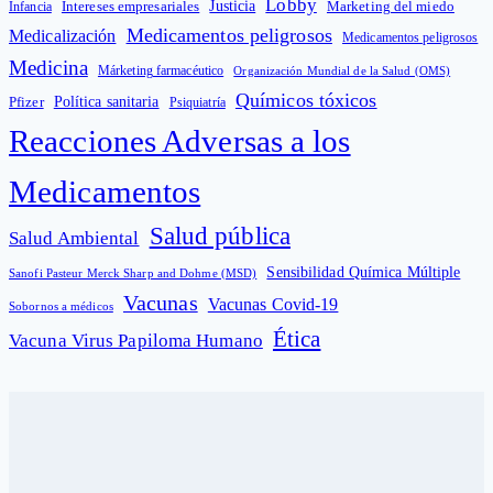
Lobby
Intereses empresariales
Justicia
Infancia
Marketing del miedo
Medicamentos peligrosos
Medicalización
Medicamentos peligrosos
Medicina
Márketing farmacéutico
Organización Mundial de la Salud (OMS)
Químicos tóxicos
Política sanitaria
Pfizer
Psiquiatría
Reacciones Adversas a los
Medicamentos
Salud pública
Salud Ambiental
Sensibilidad Química Múltiple
Sanofi Pasteur Merck Sharp and Dohme (MSD)
Vacunas
Vacunas Covid-19
Sobornos a médicos
Ética
Vacuna Virus Papiloma Humano