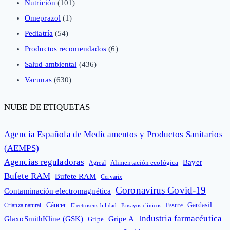
Nutrición
(101)
Omeprazol
(1)
Pediatría
(54)
Productos recomendados
(6)
Salud ambiental
(436)
Vacunas
(630)
NUBE DE ETIQUETAS
Agencia Española de Medicamentos y Productos Sanitarios
(AEMPS)
Agencias reguladoras
Bayer
Alimentación ecológica
Agreal
Bufete RAM
Bufete RAM
Cervarix
Coronavirus Covid-19
Contaminación electromagnética
Cáncer
Gardasil
Crianza natural
Electrosensibilidad
Ensayos clínicos
Essure
Industria farmacéutica
GlaxoSmithKline (GSK)
Gripe A
Gripe