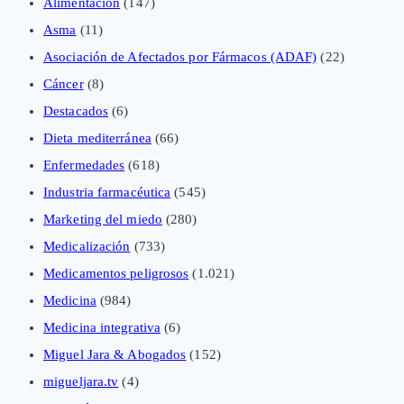
Alimentación
(147)
Asma
(11)
Asociación de Afectados por Fármacos (ADAF)
(22)
Cáncer
(8)
Destacados
(6)
Dieta mediterránea
(66)
Enfermedades
(618)
Industria farmacéutica
(545)
Marketing del miedo
(280)
Medicalización
(733)
Medicamentos peligrosos
(1.021)
Medicina
(984)
Medicina integrativa
(6)
Miguel Jara & Abogados
(152)
migueljara.tv
(4)