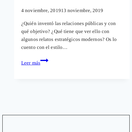
4 noviembre, 2019
13 noviembre, 2019
¿Quién inventó las relaciones públicas y con
qué objetivo? ¿Qué tiene que ver ello con
algunos relatos estratégicos modernos? Os lo
cuento con el estilo…
Del
Leer más
negacionismo
a
la
búsqueda
de
economías
«verdes»
para
evitar