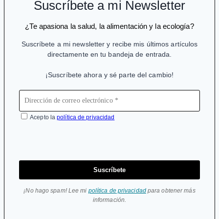
Suscríbete a mi Newsletter
el
colapso
¿Te apasiona la salud, la alimentación y la ecología?
climático
Suscríbete a mi newsletter y recibe mis últimos artículos
#CartasaElla
directamente en tu bandeja de entrada.
¡Suscríbete ahora y sé parte del cambio!
Acepto la
política de privacidad
Suscríbete
¡No hago spam! Lee mi
política de privacidad
para obtener más
información.