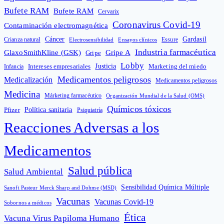
Bufete RAM
Bufete RAM
Cervarix
Coronavirus Covid-19
Contaminación electromagnética
Cáncer
Gardasil
Crianza natural
Electrosensibilidad
Ensayos clínicos
Essure
Industria farmacéutica
GlaxoSmithKline (GSK)
Gripe A
Gripe
Lobby
Intereses empresariales
Justicia
Infancia
Marketing del miedo
Medicamentos peligrosos
Medicalización
Medicamentos peligrosos
Medicina
Márketing farmacéutico
Organización Mundial de la Salud (OMS)
Químicos tóxicos
Política sanitaria
Pfizer
Psiquiatría
Reacciones Adversas a los
Medicamentos
Salud pública
Salud Ambiental
Sensibilidad Química Múltiple
Sanofi Pasteur Merck Sharp and Dohme (MSD)
Vacunas
Vacunas Covid-19
Sobornos a médicos
Ética
Vacuna Virus Papiloma Humano