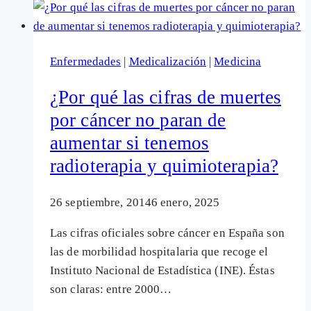
¿es
cuestión
de
Enfermedades
|
Medicalización
|
Medicina
mala
suerte?
¿Por qué las cifras de muertes
¿lo
por cáncer no paran de
hay
aumentar si tenemos
«bueno»?
radioterapia y quimioterapia?
26 septiembre, 2014
6 enero, 2025
Las cifras oficiales sobre cáncer en España son
las de morbilidad hospitalaria que recoge el
Instituto Nacional de Estadística (INE). Éstas
son claras: entre 2000…