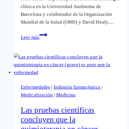
clínica en la Universidad Autónoma de
Barcelona y colaborador de la Organización
Mundial de la Salud (OMS) y David Healy,…
Covid-
Leer más
19:
Los
fármacos
de
uso
común
Enfermedades
|
Industria farmacéutica
|
aumentan
Medicalización
|
Medicina
el
riesgo
Las pruebas científicas
y
concluyen que la
las
quimioterapia en cáncer
complicaciones