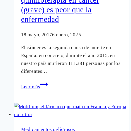
de
(grave) es peor que la
la
enfermedad
neumonía
18 mayo, 2017
6 enero, 2025
El cáncer es la segunda causa de muerte en
España: en concreto, durante el año 2015, en
nuestro país murieron 111.381 personas por los
diferentes…
Las
Leer más
pruebas
científicas
concluyen
que
la
Medicamentos peligrosos