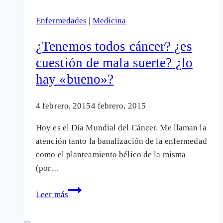
en
Enfermedades
|
Medicina
Francia
y
¿Tenemos todos cáncer? ¿es
Europa
cuestión de mala suerte? ¿lo
no
hay «bueno»?
retira
4 febrero, 2015
4 febrero, 2015
Hoy es el Día Mundial del Cáncer. Me llaman la
atención tanto la banalización de la enfermedad
como el planteamiento bélico de la misma
(por…
¿Tenemos
Leer más
todos
cáncer?