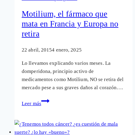
quimioterapia
en
Motilium, el fármaco que
cáncer
mata en Francia y Europa no
(grave)
retira
es
peor
que
22 abril, 2015
4 enero, 2025
la
Lo llevamos explicando varios meses. La
enfermedad
domperidona, principio activo de
medicamentos como Motilium, NO se retira del
mercado pese a sus graves daños al corazón….
Motilium,
Leer más
el
fármaco
que
mata