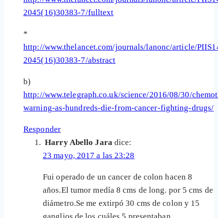
2045(16)30383-7/fulltext
*
http://www.thelancet.com/journals/lanonc/article/PIIS
2045(16)30383-7/abstract
b)
http://www.telegraph.co.uk/science/2016/08/30/chemo
warning-as-hundreds-die-from-cancer-fighting-drugs/
Responder
Harry Abello Jara
dice:
23 mayo, 2017 a las 23:28
Fui operado de un cancer de colon hacen 8
años.El tumor medía 8 cms de long. por 5 cms de
diámetro.Se me extirpó 30 cms de colon y 15
ganglios,de los cuáles 5 presentaban