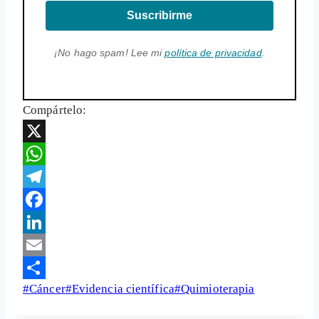
Suscribirme
¡No hago spam! Lee mi
política de privacidad
.
Compártelo:
X
WhatsApp
Telegram
Facebook
LinkedIn
Email
Etiquetas
#
Cáncer
#
Evidencia científica
#
Quimioterapia
Share
de