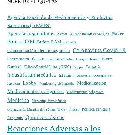
NUBE DE ETIQUETAS
Agencia Española de Medicamentos y Productos
Sanitarios (AEMPS)
Agencias reguladoras
Bayer
Alimentación ecológica
Agreal
Bufete RAM
Bufete RAM
Cervarix
Coronavirus Covid-19
Contaminación electromagnética
Cáncer
Crianza natural
Electrosensibilidad
Ensayos clínicos
Essure
GlaxoSmithKline (GSK)
Gripe A
Gardasil
Gripe
Industria farmacéutica
Intereses empresariales
Infancia
Lobby
Medicalización
Justicia
Marketing del miedo
Medicamentos peligrosos
Medicamentos peligrosos
Medicina
Márketing farmacéutico
Política sanitaria
Pfizer
Organización Mundial de la Salud (OMS)
Químicos tóxicos
Psiquiatría
Reacciones Adversas a los