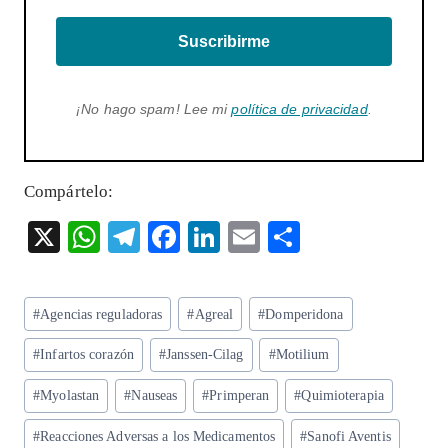
Suscribirme
¡No hago spam! Lee mi
política de privacidad
.
Compártelo:
X
W
T
F
Li
E
S
ha
el
ac
n
m
ha
ts
eg
eb
ke
ai
re
Etiquetas
#
Agencias reguladoras
#
Agreal
#
Domperidona
A
ra
o
dI
l
de
p
m
o
n
#
Infartos corazón
#
Janssen-Cilag
#
Motilium
la
entrada:
p
k
#
Myolastan
#
Nauseas
#
Primperan
#
Quimioterapia
#
Reacciones Adversas a los Medicamentos
#
Sanofi Aventis