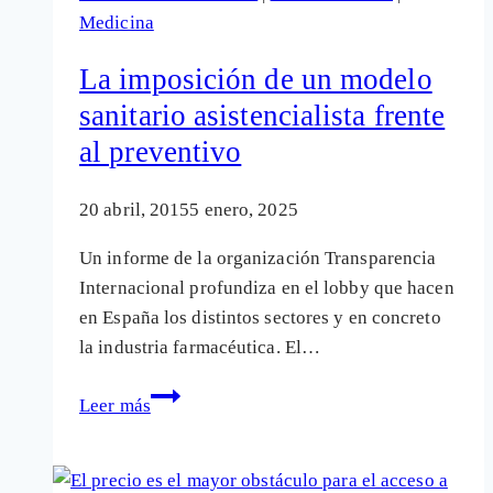
Medicina
los
fármacos
La imposición de un modelo
Avastin
sanitario asistencialista frente
y
al preventivo
Lucentis?
20 abril, 2015
5 enero, 2025
Un informe de la organización Transparencia
Internacional profundiza en el lobby que hacen
en España los distintos sectores y en concreto
la industria farmacéutica. El…
La
Leer más
imposición
de
un