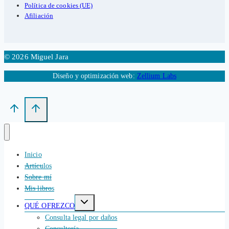
Política de cookies (UE)
Afiliación
© 2026 Miguel Jara
Diseño y optimización web:
Zellium Labs
Inicio
Artículos
Sobre mí
Mis libros
Alternar
QUÉ OFREZCO
menú
hijo
Consulta legal por daños
Consultoría