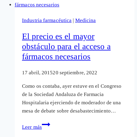
modelo
sanitario
Industria farmacéutica
|
Medicina
asistencialista
frente
El precio es el mayor
al
obstáculo para el acceso a
preventivo
fármacos necesarios
17 abril, 2015
20 septiembre, 2022
Como os contaba, ayer estuve en el Congreso
de la Sociedad Andaluza de Farmacia
Hospitalaria ejerciendo de moderador de una
mesa de debate sobre desabastecimiento…
El
Leer más
precio