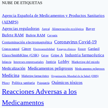
NUBE DE ETIQUETAS
Agencia Española de Medicamentos y Productos Sanitarios
(AEMPS)
Agencias reguladoras
Bayer
Alimentación ecológica
Agreal
Bufete RAM
Bufete RAM
Cervarix
Coronavirus Covid-19
Contaminación electromagnética
Cáncer
Gardasil
Crianza natural
Electrosensibilidad
Ensayos clínicos
Essure
Industria farmacéutica
GlaxoSmithKline (GSK)
Gripe A
Gripe
Lobby
Intereses empresariales
Justicia
Infancia
Marketing del miedo
Medicamentos peligrosos
Medicalización
Medicamentos peligrosos
Medicina
Márketing farmacéutico
Organización Mundial de la Salud (OMS)
Químicos tóxicos
Política sanitaria
Pfizer
Psiquiatría
Reacciones Adversas a los
Medicamentos