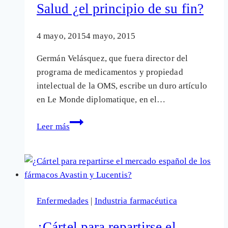
Salud ¿el principio de su fin?
contemplarse
4 mayo, 2015
4 mayo, 2015
Germán Velásquez, que fuera director del
programa de medicamentos y propiedad
intelectual de la OMS, escribe un duro artículo
en Le Monde diplomatique, en el…
La
Leer más
privatización
de
la
Organización
Mundial
Enfermedades
|
Industria farmacéutica
de
la
¿Cártel para repartirse el