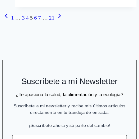
es
el
Navegación
Página
Siguiente
1
…
3
4
5
6
7
…
21
mayor
anterior
página
de
obstáculo
página
para
el
acceso
a
fármacos
necesarios
Suscríbete a mi Newsletter
¿Te apasiona la salud, la alimentación y la ecología?
Suscríbete a mi newsletter y recibe mis últimos artículos
directamente en tu bandeja de entrada.
¡Suscríbete ahora y sé parte del cambio!