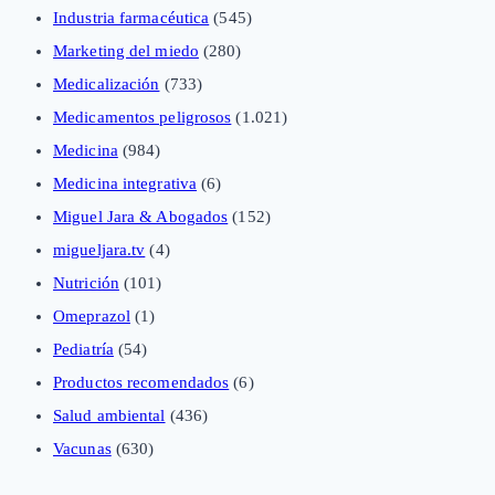
Industria farmacéutica
(545)
Marketing del miedo
(280)
Medicalización
(733)
Medicamentos peligrosos
(1.021)
Medicina
(984)
Medicina integrativa
(6)
Miguel Jara & Abogados
(152)
migueljara.tv
(4)
Nutrición
(101)
Omeprazol
(1)
Pediatría
(54)
Productos recomendados
(6)
Salud ambiental
(436)
Vacunas
(630)