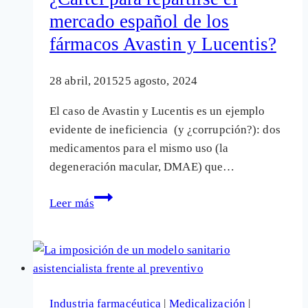
Salud
mercado español de los
¿el
fármacos Avastin y Lucentis?
principio
de
su
28 abril, 2015
25 agosto, 2024
fin?
El caso de Avastin y Lucentis es un ejemplo
evidente de ineficiencia (y ¿corrupción?): dos
medicamentos para el mismo uso (la
degeneración macular, DMAE) que…
¿Cártel
Leer más
para
repartirse
el
mercado
español
Industria farmacéutica
|
Medicalización
|
de