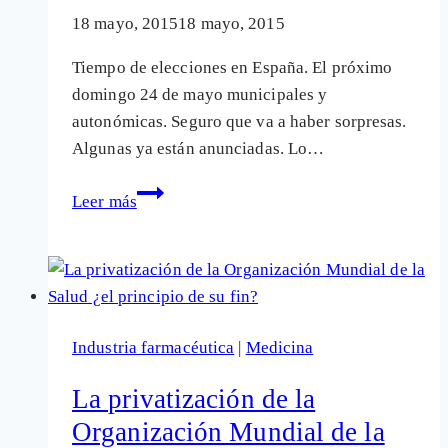
18 mayo, 2015
18 mayo, 2015
Tiempo de elecciones en España. El próximo
domingo 24 de mayo municipales y
autonómicas. Seguro que va a haber sorpresas.
Algunas ya están anunciadas. Lo…
Las
Leer más
propuestas
políticas
en
Salud
y
Industria farmacéutica
|
Medicina
sanidad
que
La privatización de la
no
Organización Mundial de la
suelen