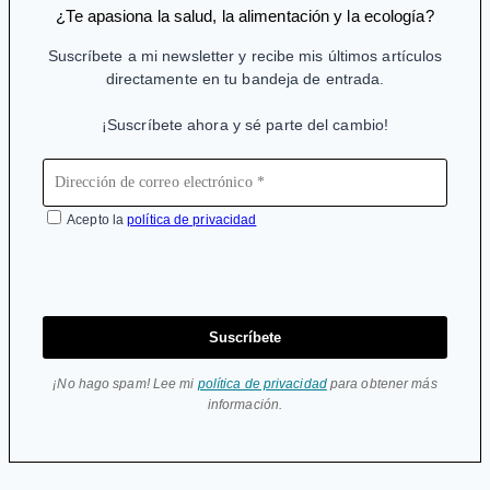
los
¿Te apasiona la salud, la alimentación y la ecología?
genéricos
Suscríbete a mi newsletter y recibe mis últimos artículos
directamente en tu bandeja de entrada.
¡Suscríbete ahora y sé parte del cambio!
Acepto la
política de privacidad
Suscríbete
¡No hago spam! Lee mi
política de privacidad
para obtener más
información.