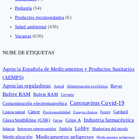
Pediatría
(54)
Productos recomendados
(6)
Salud ambiental
(436)
Vacunas
(630)
NUBE DE ETIQUETAS
Agencia Española de Medicamentos y Productos Sanitarios
(AEMPS)
Agencias reguladoras
Bayer
Alimentación ecológica
Agreal
Bufete RAM
Bufete RAM
Cervarix
Coronavirus Covid-19
Contaminación electromagnética
Cáncer
Gardasil
Crianza natural
Electrosensibilidad
Ensayos clínicos
Essure
Industria farmacéutica
GlaxoSmithKline (GSK)
Gripe A
Gripe
Lobby
Intereses empresariales
Justicia
Infancia
Marketing del miedo
Medicamentos peligrosos
Medicalización
Medicamentos peligrosos