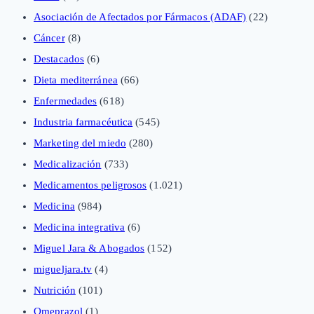
Asociación de Afectados por Fármacos (ADAF)
(22)
Cáncer
(8)
Destacados
(6)
Dieta mediterránea
(66)
Enfermedades
(618)
Industria farmacéutica
(545)
Marketing del miedo
(280)
Medicalización
(733)
Medicamentos peligrosos
(1.021)
Medicina
(984)
Medicina integrativa
(6)
Miguel Jara & Abogados
(152)
migueljara.tv
(4)
Nutrición
(101)
Omeprazol
(1)