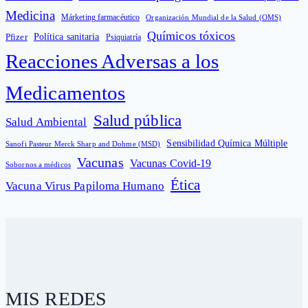
Medicina
Márketing farmacéutico
Organización Mundial de la Salud (OMS)
Químicos tóxicos
Política sanitaria
Pfizer
Psiquiatría
Reacciones Adversas a los
Medicamentos
Salud pública
Salud Ambiental
Sensibilidad Química Múltiple
Sanofi Pasteur Merck Sharp and Dohme (MSD)
Vacunas
Vacunas Covid-19
Sobornos a médicos
Ética
Vacuna Virus Papiloma Humano
MIS REDES