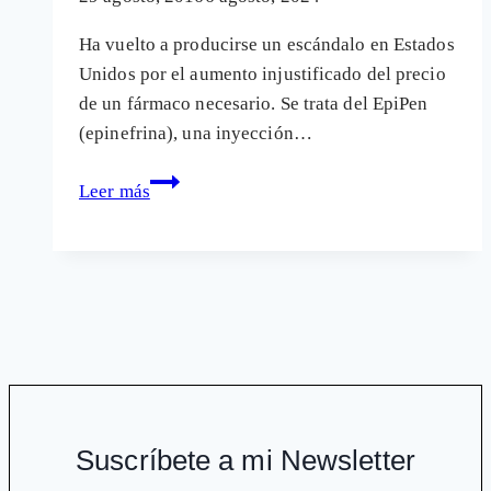
Ha vuelto a producirse un escándalo en Estados
Unidos por el aumento injustificado del precio
de un fármaco necesario. Se trata del EpiPen
(epinefrina), una inyección…
La
Leer más
especulación
con
el
precio
de
los
medicamentos
apunta
ahora
Suscríbete a mi Newsletter
a