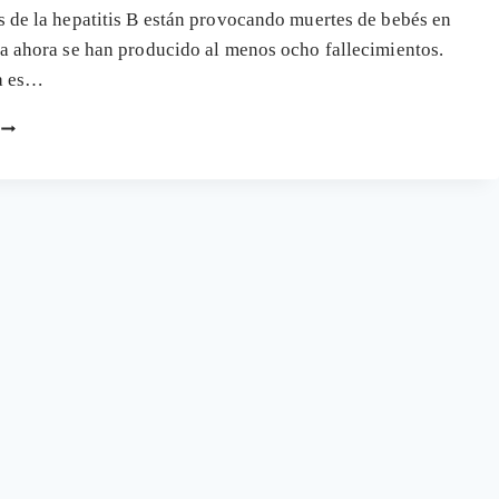
MINTIENDO
 de la hepatitis B están provocando muertes de bebés en
a ahora se han producido al menos ocho fallecimientos.
a es…
OCHO
MUERTES
POR
LA
VACUNA
DE
LA
HEPATITIS
B