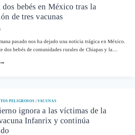
dos bebés en México tras la
ión de tres vacunas
5
emana pasado nos ha dejado una noticia trágica en México.
de dos bebés de comunidades rurales de Chiapas y la…
MUEREN
DOS
BEBÉS
EN
MÉXICO
TRAS
LA
TOS PELIGROSOS
|
VACUNAS
APLICACIÓN
erno ignora a las víctimas de la
DE
vacuna Infanrix y continúa
TRES
VACUNAS
ndo