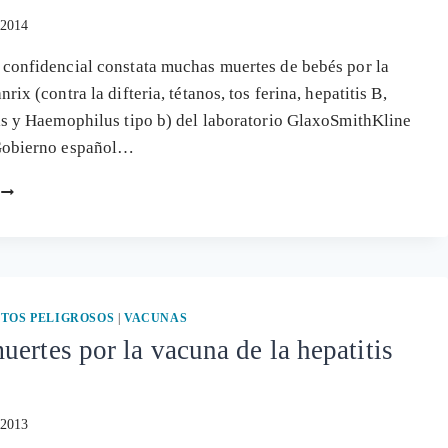
 2014
confidencial constata muchas muertes de bebés por la
rix (contra la difteria, tétanos, tos ferina, hepatitis B,
is y Haemophilus tipo b) del laboratorio GlaxoSmithKline
Gobierno español…
EL
GOBIERNO
IGNORA
A
LAS
VÍCTIMAS
DE
TOS PELIGROSOS
|
VACUNAS
LA
ertes por la vacuna de la hepatitis
MORTAL
VACUNA
INFANRIX
Y
 2013
CONTINÚA