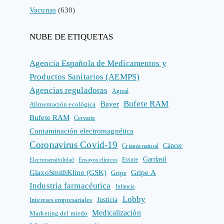
Vacunas
(630)
NUBE DE ETIQUETAS
Agencia Española de Medicamentos y
Productos Sanitarios (AEMPS)
Agencias reguladoras
Agreal
Bufete RAM
Bayer
Alimentación ecológica
Bufete RAM
Cervarix
Contaminación electromagnética
Coronavirus Covid-19
Cáncer
Crianza natural
Gardasil
Electrosensibilidad
Ensayos clínicos
Essure
GlaxoSmithKline (GSK)
Gripe A
Gripe
Industria farmacéutica
Infancia
Lobby
Intereses empresariales
Justicia
Medicalización
Marketing del miedo