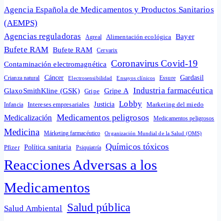
Agencia Española de Medicamentos y Productos Sanitarios
(AEMPS)
Agencias reguladoras
Bayer
Alimentación ecológica
Agreal
Bufete RAM
Bufete RAM
Cervarix
Coronavirus Covid-19
Contaminación electromagnética
Cáncer
Gardasil
Crianza natural
Electrosensibilidad
Ensayos clínicos
Essure
Industria farmacéutica
GlaxoSmithKline (GSK)
Gripe A
Gripe
Lobby
Intereses empresariales
Justicia
Infancia
Marketing del miedo
Medicamentos peligrosos
Medicalización
Medicamentos peligrosos
Medicina
Márketing farmacéutico
Organización Mundial de la Salud (OMS)
Químicos tóxicos
Política sanitaria
Pfizer
Psiquiatría
Reacciones Adversas a los
Medicamentos
Salud pública
Salud Ambiental