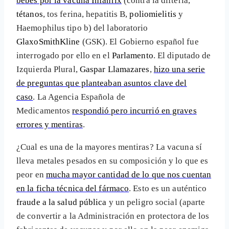
bebés por la vacuna Infanrix
(contra la difteria,
tétanos
, tos ferina, hepatitis B,
poliomielitis
y
Haemophilus tipo b)
del laboratorio
GlaxoSmithKline
(GSK). El Gobierno español fue
interrogado por ello en el
Parlamento
. El diputado de
Izquierda Plural,
Gaspar Llamazares
,
hizo una serie
de preguntas que planteaban asuntos clave del
caso
. La Agencia Española de
Medicamentos
respondió pero incurrió en graves
errores y mentiras
.
¿Cual es una de la mayores mentiras? La vacuna sí
lleva metales pesados en su composición y lo que es
peor en
mucha mayor cantidad de lo que nos cuentan
en la ficha técnica del fármaco
. Esto es un auténtico
fraude a la salud pública
y un peligro social (aparte
de convertir a la Administración en protectora de los