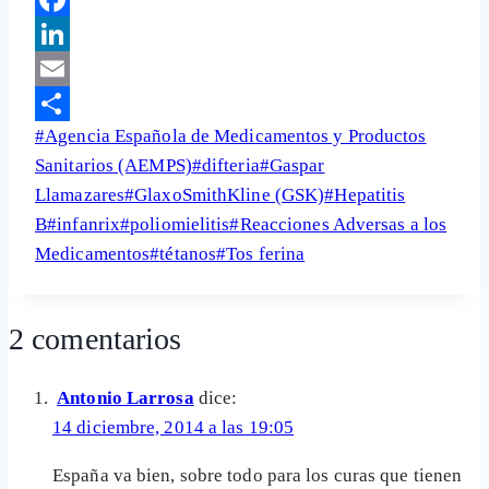
Facebook
LinkedIn
Email
Etiquetas
#
Agencia Española de Medicamentos y Productos
Share
de
Sanitarios (AEMPS)
#
difteria
#
Gaspar
la
Llamazares
#
GlaxoSmithKline (GSK)
#
Hepatitis
entrada:
B
#
infanrix
#
poliomielitis
#
Reacciones Adversas a los
Medicamentos
#
tétanos
#
Tos ferina
2 comentarios
Antonio Larrosa
dice:
14 diciembre, 2014 a las 19:05
España va bien, sobre todo para los curas que tienen