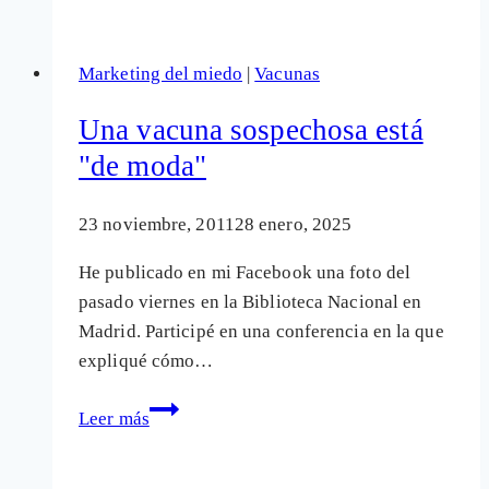
sanitarias
miran
Marketing del miedo
|
Vacunas
para
otro
Una vacuna sospechosa está
lado
"de moda"
con
la
23 noviembre, 2011
28 enero, 2025
vacuna
VPH
He publicado en mi Facebook una foto del
pasado viernes en la Biblioteca Nacional en
Madrid. Participé en una conferencia en la que
expliqué cómo…
Una
Leer más
vacuna
sospechosa