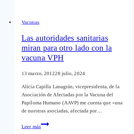
llegan
a
Vacunas
las
vacunas
Las autoridades sanitarias
injustificadas
miran para otro lado con la
vacuna VPH
13 marzo, 2012
28 julio, 2024
Alicia Capilla Lanagrán, vicepresidenta, de la
Asociación de Afectadas por la Vacuna del
Papiloma Humano (AAVP) me cuenta que «una
de nuestras asociadas, afectada por…
Las
Leer más
autoridades