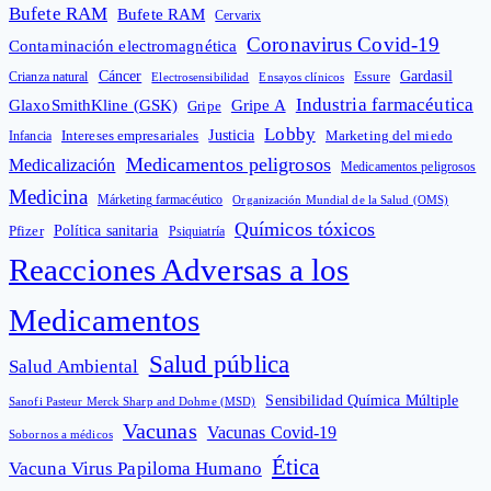
Bufete RAM
Bufete RAM
Cervarix
Coronavirus Covid-19
Contaminación electromagnética
Cáncer
Gardasil
Crianza natural
Electrosensibilidad
Ensayos clínicos
Essure
Industria farmacéutica
GlaxoSmithKline (GSK)
Gripe A
Gripe
Lobby
Intereses empresariales
Justicia
Infancia
Marketing del miedo
Medicamentos peligrosos
Medicalización
Medicamentos peligrosos
Medicina
Márketing farmacéutico
Organización Mundial de la Salud (OMS)
Químicos tóxicos
Política sanitaria
Pfizer
Psiquiatría
Reacciones Adversas a los
Medicamentos
Salud pública
Salud Ambiental
Sensibilidad Química Múltiple
Sanofi Pasteur Merck Sharp and Dohme (MSD)
Vacunas
Vacunas Covid-19
Sobornos a médicos
Ética
Vacuna Virus Papiloma Humano