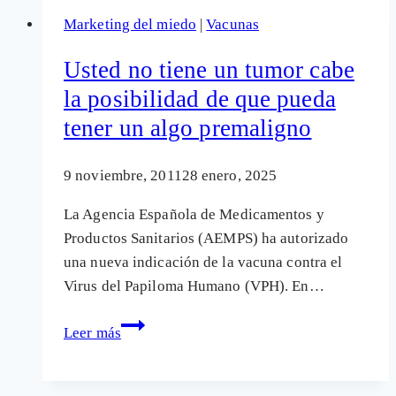
está
Marketing del miedo
|
Vacunas
"de
moda"
Usted no tiene un tumor cabe
la posibilidad de que pueda
tener un algo premaligno
9 noviembre, 2011
28 enero, 2025
La Agencia Española de Medicamentos y
Productos Sanitarios (AEMPS) ha autorizado
una nueva indicación de la vacuna contra el
Virus del Papiloma Humano (VPH). En…
Usted
Leer más
no
tiene
un