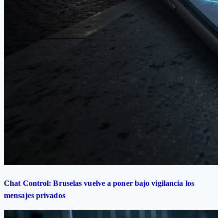
Chat Control: Bruselas vuelve a poner bajo vigilancia los
mensajes privados