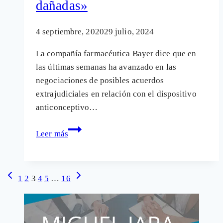
dañadas»
dentro
del
organismo
4 septiembre, 2020
29 julio, 2024
La compañía farmacéutica Bayer dice que en
las últimas semanas ha avanzado en las
negociaciones de posibles acuerdos
extrajudiciales en relación con el dispositivo
anticonceptivo…
Afectadas
Leer más
por
Essure:
«Bayer
Navegación
Página
Siguiente
1
2
3
4
5
…
16
está
anterior
página
de
ignorando
página
a
las