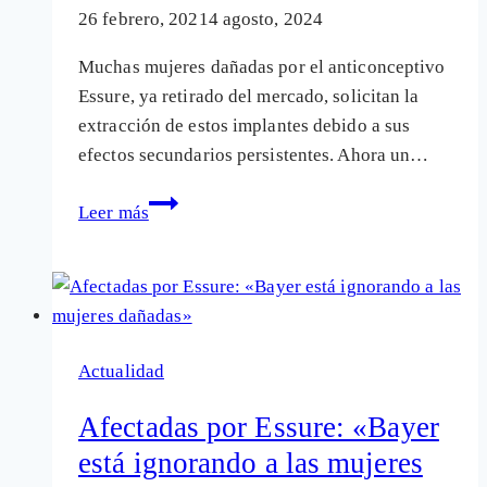
26 febrero, 2021
4 agosto, 2024
Muchas mujeres dañadas por el anticonceptivo
Essure, ya retirado del mercado, solicitan la
extracción de estos implantes debido a sus
efectos secundarios persistentes. Ahora un…
Un
Leer más
estudio
apunta
a
que
el
Actualidad
anticonceptivo
Essure
Afectadas por Essure: «Bayer
se
está ignorando a las mujeres
corroe