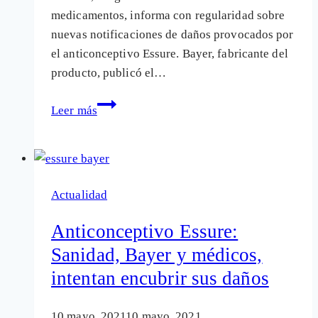
medicamentos, informa con regularidad sobre
nuevas notificaciones de daños provocados por
el anticonceptivo Essure. Bayer, fabricante del
producto, publicó el…
Las
Leer más
muertes
(casi
100)
por
Actualidad
el
anticonceptivo
Anticonceptivo Essure:
Essure
Sanidad, Bayer y médicos,
que
intentan encubrir sus daños
Bayer
«reconoce»
¿se
10 mayo, 2021
10 mayo, 2021