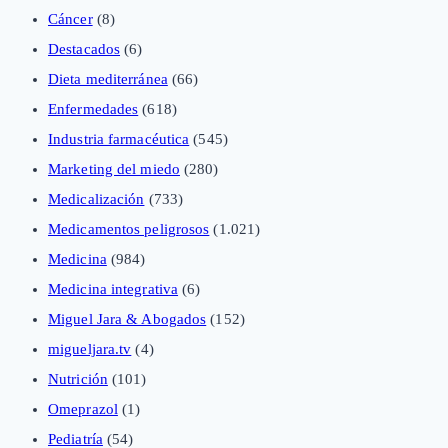
Cáncer
(8)
Destacados
(6)
Dieta mediterránea
(66)
Enfermedades
(618)
Industria farmacéutica
(545)
Marketing del miedo
(280)
Medicalización
(733)
Medicamentos peligrosos
(1.021)
Medicina
(984)
Medicina integrativa
(6)
Miguel Jara & Abogados
(152)
migueljara.tv
(4)
Nutrición
(101)
Omeprazol
(1)
Pediatría
(54)