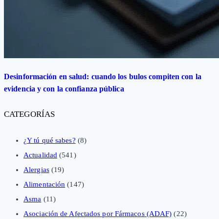
Desinformación en salud: cuando los bulos compiten con la
evidencia y con la confianza pública
CATEGORÍAS
¿Y tú qué sabes?
(8)
Actualidad
(541)
Alergias
(19)
Alimentación
(147)
Asma
(11)
Asociación de Afectados por Fármacos (ADAF)
(22)