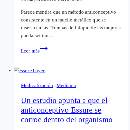
investigarán?
Parece mentira que un método anticonceptivo
consistente en un muelle metálico que se
inserta en las Trompas de falopio de las mujeres
pueda ser tan…
Anticonceptivo
Leer más
Essure:
Sanidad,
Bayer
y
Medicalización
|
Medicina
médicos,
intentan
Un estudio apunta a que el
encubrir
anticonceptivo Essure se
sus
corroe dentro del organismo
daños