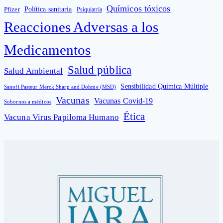
Químicos tóxicos
Política sanitaria
Pfizer
Psiquiatría
Reacciones Adversas a los
Medicamentos
Salud pública
Salud Ambiental
Sensibilidad Química Múltiple
Sanofi Pasteur Merck Sharp and Dohme (MSD)
Vacunas
Vacunas Covid-19
Sobornos a médicos
Ética
Vacuna Virus Papiloma Humano