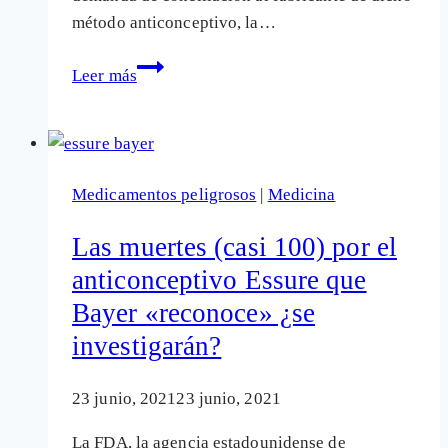
método anticonceptivo, la…
Afectadas
Leer más
por
Essure:
Demanda
de
Medicamentos peligrosos
|
Medicina
conciliación
a
Las muertes (casi 100) por el
Bayer
anticonceptivo Essure que
por
Bayer «reconoce» ¿se
los
daños
investigarán?
de
su
23 junio, 2021
23 junio, 2021
anticonceptivo
La FDA, la agencia estadounidense de