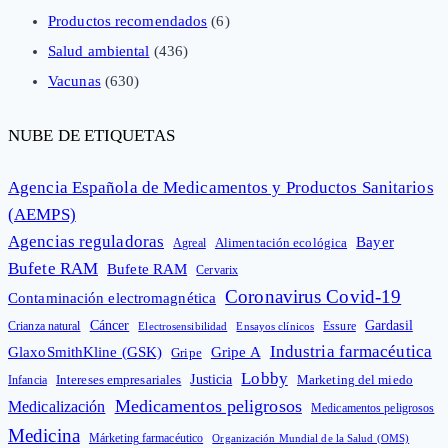
Productos recomendados
(6)
Salud ambiental
(436)
Vacunas
(630)
NUBE DE ETIQUETAS
Agencia Española de Medicamentos y Productos Sanitarios
(AEMPS)
Agencias reguladoras
Bayer
Alimentación ecológica
Agreal
Bufete RAM
Bufete RAM
Cervarix
Coronavirus Covid-19
Contaminación electromagnética
Cáncer
Gardasil
Crianza natural
Electrosensibilidad
Ensayos clínicos
Essure
Industria farmacéutica
GlaxoSmithKline (GSK)
Gripe A
Gripe
Lobby
Intereses empresariales
Justicia
Infancia
Marketing del miedo
Medicamentos peligrosos
Medicalización
Medicamentos peligrosos
Medicina
Márketing farmacéutico
Organización Mundial de la Salud (OMS)