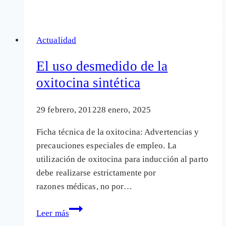
abuso
de
oxitocina
Actualidad
en
el
El uso desmedido de la
parto
oxitocina sintética
puede
causar
29 febrero, 2012
28 enero, 2025
autismo
Ficha técnica de la oxitocina: Advertencias y
precauciones especiales de empleo. La
utilización de oxitocina para inducción al parto
debe realizarse estrictamente por
razones médicas, no por…
El
Leer más
uso