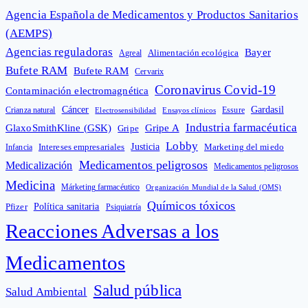
Agencia Española de Medicamentos y Productos Sanitarios
(AEMPS)
Agencias reguladoras
Bayer
Alimentación ecológica
Agreal
Bufete RAM
Bufete RAM
Cervarix
Coronavirus Covid-19
Contaminación electromagnética
Cáncer
Gardasil
Crianza natural
Electrosensibilidad
Ensayos clínicos
Essure
Industria farmacéutica
GlaxoSmithKline (GSK)
Gripe A
Gripe
Lobby
Intereses empresariales
Justicia
Infancia
Marketing del miedo
Medicamentos peligrosos
Medicalización
Medicamentos peligrosos
Medicina
Márketing farmacéutico
Organización Mundial de la Salud (OMS)
Químicos tóxicos
Política sanitaria
Pfizer
Psiquiatría
Reacciones Adversas a los
Medicamentos
Salud pública
Salud Ambiental