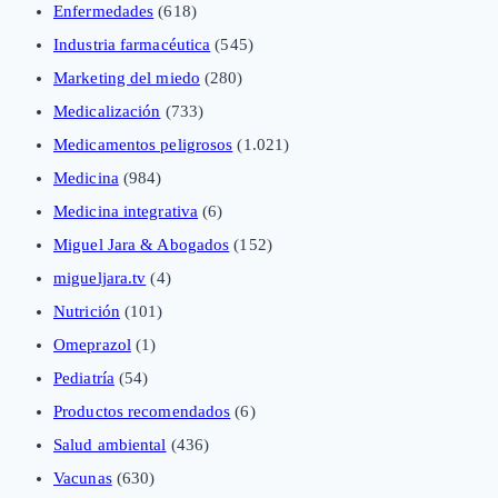
Enfermedades
(618)
Industria farmacéutica
(545)
Marketing del miedo
(280)
Medicalización
(733)
Medicamentos peligrosos
(1.021)
Medicina
(984)
Medicina integrativa
(6)
Miguel Jara & Abogados
(152)
migueljara.tv
(4)
Nutrición
(101)
Omeprazol
(1)
Pediatría
(54)
Productos recomendados
(6)
Salud ambiental
(436)
Vacunas
(630)