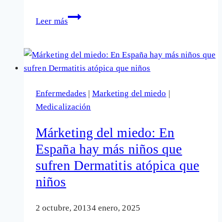
Peyronie,
Leer más
la
curvatura
del
pene
y
Enfermedades
|
Marketing del miedo
|
la
Medicalización
creación
de
Márketing del miedo: En
enfermedades
España hay más niños que
sufren Dermatitis atópica que
niños
2 octubre, 2013
4 enero, 2025