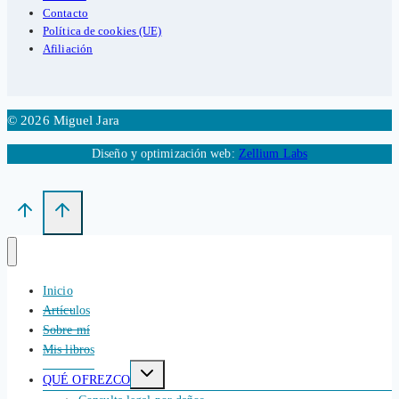
Contacto
Política de cookies (UE)
Afiliación
© 2026 Miguel Jara
Diseño y optimización web:
Zellium Labs
Inicio
Artículos
Sobre mí
Mis libros
Alternar
QUÉ OFREZCO
menú
hijo