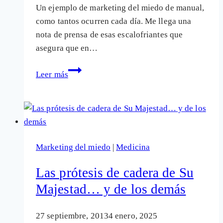
Un ejemplo de marketing del miedo de manual,
como tantos ocurren cada día. Me llega una
nota de prensa de esas escalofriantes que
asegura que en…
Márketing
Leer más
del
miedo:
En
España
hay
Marketing del miedo
|
Medicina
más
niños
Las prótesis de cadera de Su
que
Majestad… y de los demás
sufren
Dermatitis
27 septiembre, 2013
4 enero, 2025
atópica