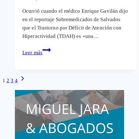
nada
Ocurrió cuando el médico Enrique Gavilán dijo
en el reportaje Sobremedicados de Salvados
que el Trastorno por Déficit de Atención con
Hiperactividad (TDAH) es «una…
Matices
Leer más
sobre
la
promoción
Navegación
Siguiente
1
2
3
4
de
página
de
enfermedades
página
y
la
medicalización
de
la