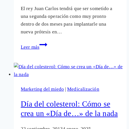
que
El rey Juan Carlos tendrá que ser sometido a
niños
una segunda operación como muy pronto
dentro de dos meses para implantarle una
nueva prótesis en…
Las
Leer más
prótesis
de
cadera
de
Su
Marketing del miedo
|
Medicalización
Majestad…
y
Día del colesterol: Cómo se
de
crea un «Día de…» de la nada
los
demás
22 septiembre, 2013
4 enero, 2025