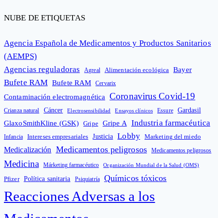
NUBE DE ETIQUETAS
Agencia Española de Medicamentos y Productos Sanitarios
(AEMPS)
Agencias reguladoras
Bayer
Alimentación ecológica
Agreal
Bufete RAM
Bufete RAM
Cervarix
Coronavirus Covid-19
Contaminación electromagnética
Cáncer
Gardasil
Crianza natural
Electrosensibilidad
Ensayos clínicos
Essure
Industria farmacéutica
GlaxoSmithKline (GSK)
Gripe A
Gripe
Lobby
Intereses empresariales
Justicia
Infancia
Marketing del miedo
Medicamentos peligrosos
Medicalización
Medicamentos peligrosos
Medicina
Márketing farmacéutico
Organización Mundial de la Salud (OMS)
Químicos tóxicos
Política sanitaria
Pfizer
Psiquiatría
Reacciones Adversas a los