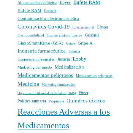
Bufete RAM
Bayer
Alimentación ecológica
Bufete RAM
Cervarix
Contaminación electromagnética
Coronavirus Covid-19
Cáncer
Crianza natural
Gardasil
Electrosensibilidad
Ensayos clínicos
Essure
GlaxoSmithKline (GSK)
Gripe A
Gripe
Industria farmacéutica
Infancia
Lobby
Intereses empresariales
Justicia
Medicalización
Marketing del miedo
Medicamentos peligrosos
Medicamentos peligrosos
Medicina
Márketing farmacéutico
Pfizer
Organización Mundial de la Salud (OMS)
Químicos tóxicos
Política sanitaria
Psiquiatría
Reacciones Adversas a los
Medicamentos