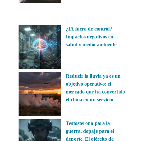
¿IA fuera de control?
Impactos negativos en
salud y medio ambiente
Reducir la lluvia ya es un
objetivo operativo: el
mercado que ha convertido
el clima en un servicio
Testosterona para la
guerra, dopaje para el
deporte. El ejército de