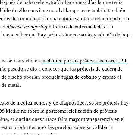
después de habérsele extraído hace unos días la que tenía
Al hilo de ello conviene no olvidar que este ámbito también
edios de comunicación una noticia sanitaria relacionada con
 el
disease mongering
o
tráfico de enfermedades
. Lo
es bueno saber que hay prótesis innecesarias y además de baja
ema se convirtió en
mediático por las prótesis mamarias PIP
 año pasado se dio a conocer que las
prótesis de cadera de
s de diseño podrían producir
fugas de cobalto y cromo
al
 de metal.
esos de medicamentos y de diagnósticos
, sobre prótesis hay
OS Medicine sobre la postcomercialización de prótesis
hina
. ¿Conclusiones? Hace falta
mayor transparencia en el
 estos productos pues las pruebas sobre su
calidad
y