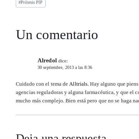
p
m
o
n
#
Prótesis PIP
la
entrada:
p
k
Un comentario
Alredol
dice:
30 septiembre, 2013 a las 8:36
Cuidado con el tema de
Alltrials
. Hay alguno que piens
agencias reguladoras y alguna farmacéutica, y que el 
mucho más complejo. Bien está pero que no se haga n
Deja una respuesta