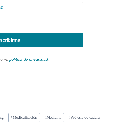
ad
scribirme
ee mi
política de privacidad
.
ing
#
Medicalización
#
Medicina
#
Prótesis de cadera