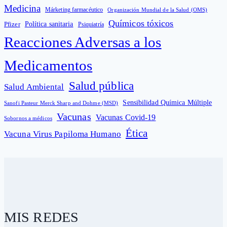
Medicina
Márketing farmacéutico
Organización Mundial de la Salud (OMS)
Químicos tóxicos
Política sanitaria
Pfizer
Psiquiatría
Reacciones Adversas a los
Medicamentos
Salud pública
Salud Ambiental
Sensibilidad Química Múltiple
Sanofi Pasteur Merck Sharp and Dohme (MSD)
Vacunas
Vacunas Covid-19
Sobornos a médicos
Ética
Vacuna Virus Papiloma Humano
MIS REDES