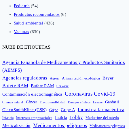
Pediatría
(54)
Productos recomendados
(6)
Salud ambiental
(436)
Vacunas
(630)
NUBE DE ETIQUETAS
Agencia Española de Medicamentos y Productos Sanitarios
(AEMPS)
Agencias reguladoras
Bayer
Alimentación ecológica
Agreal
Bufete RAM
Bufete RAM
Cervarix
Coronavirus Covid-19
Contaminación electromagnética
Cáncer
Gardasil
Crianza natural
Electrosensibilidad
Ensayos clínicos
Essure
Industria farmacéutica
GlaxoSmithKline (GSK)
Gripe A
Gripe
Lobby
Intereses empresariales
Justicia
Infancia
Marketing del miedo
Medicamentos peligrosos
Medicalización
Medicamentos peligrosos