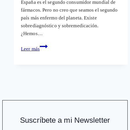
España es el segundo consumidor mundial de
fármacos. Pero no creo que seamos el segundo
país más enfermo del planeta. Existe
sobrediagnóstico y sobremedicación.
¿Hemos…
Reducir
Leer más
la
receta
de
fármacos
para
ganar
en
salud
Suscríbete a mi Newsletter