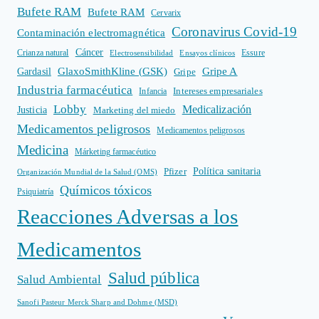
Bufete RAM
Bufete RAM
Cervarix
Coronavirus Covid-19
Contaminación electromagnética
Cáncer
Crianza natural
Electrosensibilidad
Ensayos clínicos
Essure
GlaxoSmithKline (GSK)
Gripe A
Gardasil
Gripe
Industria farmacéutica
Intereses empresariales
Infancia
Lobby
Medicalización
Justicia
Marketing del miedo
Medicamentos peligrosos
Medicamentos peligrosos
Medicina
Márketing farmacéutico
Política sanitaria
Pfizer
Organización Mundial de la Salud (OMS)
Químicos tóxicos
Psiquiatría
Reacciones Adversas a los
Medicamentos
Salud pública
Salud Ambiental
Sanofi Pasteur Merck Sharp and Dohme (MSD)