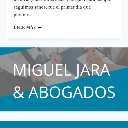
seguimos sanos, fue el primer día que
pudimos…
HACER
LEER MÁS
DEPORTE
CON
MASCARILLA
O
USARLA
MUCHO
TIEMPO
PUEDE
CAUSAR
PROBLEMAS
RESPIRATORIOS
GRAVES