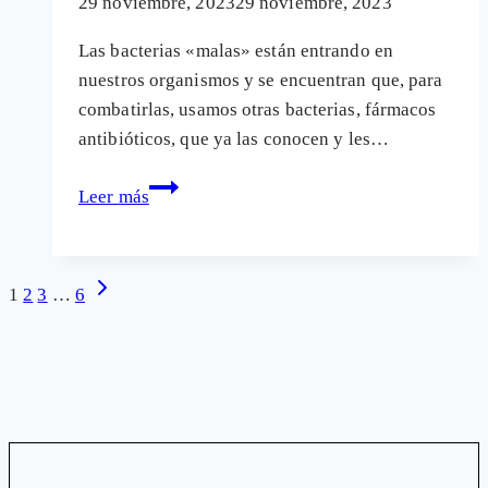
29 noviembre, 2023
29 noviembre, 2023
Las bacterias «malas» están entrando en
nuestros organismos y se encuentran que, para
combatirlas, usamos otras bacterias, fármacos
antibióticos, que ya las conocen y les…
Cuáles
Leer más
son
los
peligros
Navegación
Siguiente
1
2
3
…
6
de
página
de
ciertos
página
antibióticos
y
para
qué
NO