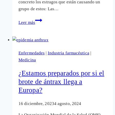
concreto los estragos que están causando un
grupo de estos: Las…
Antibióticos
Leer más
fluoroquinolonas:
España
mira
para
Enfermedades
|
Industria farmacéutica
|
otro
Medicina
lado
mientras
¿Estamos preparados por si el
otros
brote de ántrax llega a
países
Europa?
toman
medidas
por
16 diciembre, 2023
4 agosto, 2024
sus
La Organización Mundial de la Salud (OMS)