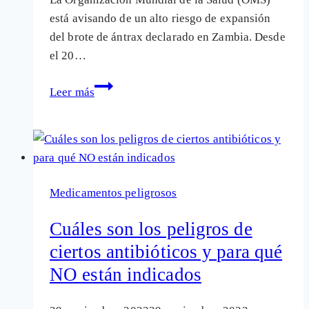
graves
está avisando de un alto riesgo de expansión
daños
del brote de ántrax declarado en Zambia. Desde
el 20…
¿Estamos
Leer más
preparados
por
si
el
brote
Medicamentos peligrosos
de
ántrax
Cuáles son los peligros de
llega
ciertos antibióticos y para qué
a
NO están indicados
Europa?