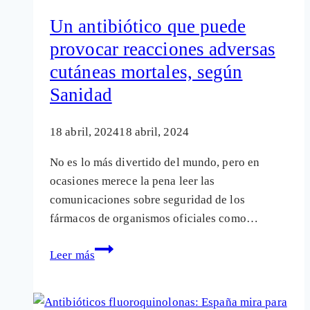
bacterias
Un antibiótico que puede
a
provocar reacciones adversas
los
cutáneas mortales, según
fármacos
antibióticos
Sanidad
18 abril, 2024
18 abril, 2024
No es lo más divertido del mundo, pero en
ocasiones merece la pena leer las
comunicaciones sobre seguridad de los
fármacos de organismos oficiales como…
Un
Leer más
antibiótico
que
puede