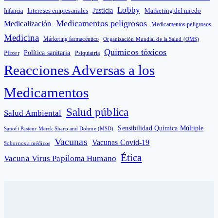
Lobby
Intereses empresariales
Justicia
Infancia
Marketing del miedo
Medicamentos peligrosos
Medicalización
Medicamentos peligrosos
Medicina
Márketing farmacéutico
Organización Mundial de la Salud (OMS)
Químicos tóxicos
Política sanitaria
Pfizer
Psiquiatría
Reacciones Adversas a los
Medicamentos
Salud pública
Salud Ambiental
Sensibilidad Química Múltiple
Sanofi Pasteur Merck Sharp and Dohme (MSD)
Vacunas
Vacunas Covid-19
Sobornos a médicos
Ética
Vacuna Virus Papiloma Humano