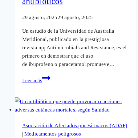
antibióticos
29 agosto, 2025
29 agosto, 2025
Un estudio de la Universidad de Australia
Meridional, publicado en la prestigiosa
revista npj Antimicrobials and Resistance, es el
primero en demostrar que el uso
de ibuprofeno o paracetamol promueve…
Ibuprofeno
Leer más
y
paracetamol
favorecen
la
resistencia
Asociación de Afectados por Fármacos (ADAF)
de
|
Medicamentos peligrosos
las