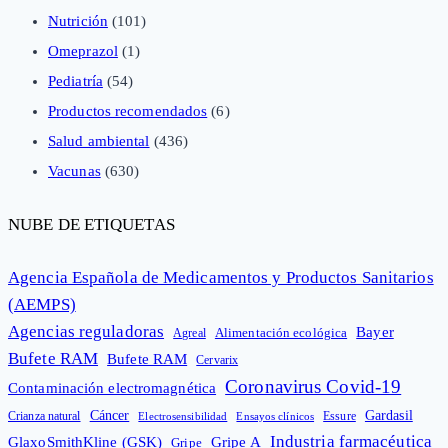
Nutrición
(101)
Omeprazol
(1)
Pediatría
(54)
Productos recomendados
(6)
Salud ambiental
(436)
Vacunas
(630)
NUBE DE ETIQUETAS
Agencia Española de Medicamentos y Productos Sanitarios
(AEMPS)
Agencias reguladoras
Bayer
Alimentación ecológica
Agreal
Bufete RAM
Bufete RAM
Cervarix
Coronavirus Covid-19
Contaminación electromagnética
Cáncer
Gardasil
Crianza natural
Electrosensibilidad
Ensayos clínicos
Essure
Industria farmacéutica
GlaxoSmithKline (GSK)
Gripe A
Gripe