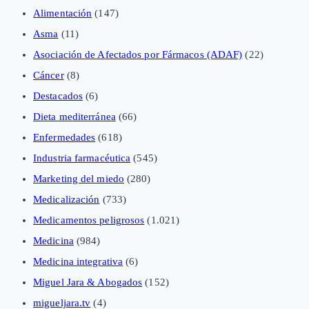
Alimentación
(147)
Asma
(11)
Asociación de Afectados por Fármacos (ADAF)
(22)
Cáncer
(8)
Destacados
(6)
Dieta mediterránea
(66)
Enfermedades
(618)
Industria farmacéutica
(545)
Marketing del miedo
(280)
Medicalización
(733)
Medicamentos peligrosos
(1.021)
Medicina
(984)
Medicina integrativa
(6)
Miguel Jara & Abogados
(152)
migueljara.tv
(4)