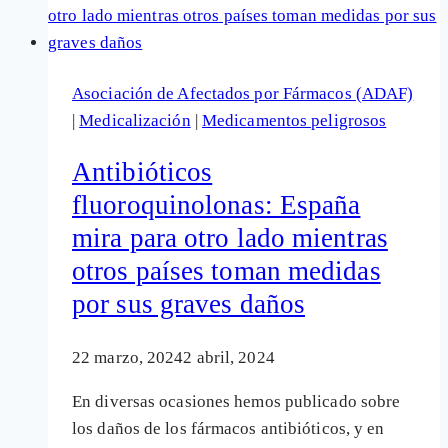
provocar
reacciones
adversas
Asociación de Afectados por Fármacos (ADAF)
cutáneas
|
Medicalización
|
Medicamentos peligrosos
mortales,
según
Antibióticos
Sanidad
fluoroquinolonas: España
mira para otro lado mientras
otros países toman medidas
por sus graves daños
22 marzo, 2024
2 abril, 2024
En diversas ocasiones hemos publicado sobre
los daños de los fármacos antibióticos, y en