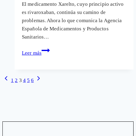
El medicamento Xarelto, cuyo principio activo
es rivaroxaban, continúa su camino de
problemas. Ahora lo que comunica la Agencia
Española de Medicamentos y Productos
Sanitarios…
Las
Leer más
nuevos
efectos
secundarios
Navegación
Página
Siguiente
1
2
3
4
5
6
del
anterior
página
de
fármaco
página
anticoagulante
Xarelto
que
pueden
ser