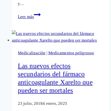
y…
Autoridades
Leer más
sanitarias
piden
retirada
y
restringir
Medicalización
|
Medicamentos peligrosos
algunos
antibióticos
Las nuevos efectos
de
secundarios del fármaco
los
anticoagulante Xarelto que
más
usados
pueden ser mortales
23 julio, 2018
4 enero, 2025