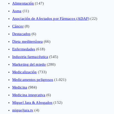
Alimentación
(147)
Asma
(11)
Asociación de Afectados por Fármacos (ADAF)
(22)
Cáncer
(8)
Destacados
(6)
Dieta mediterránea
(66)
Enfermedades
(618)
Industria farmacéutica
(545)
Marketing del miedo
(280)
Medicalización
(733)
Medicamentos peligrosos
(1.021)
Medicina
(984)
Medicina integrativa
(6)
Miguel Jara & Abogados
(152)
migueljara.tv
(4)