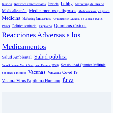
Lobby
Intereses empresariales
Justicia
Infancia
Marketing del miedo
Medicamentos peligrosos
Medicalización
Medicamentos peligrosos
Medicina
Márketing farmacéutico
Organización Mundial de la Salud (OMS)
Químicos tóxicos
Política sanitaria
Pfizer
Psiquiatría
Reacciones Adversas a los
Medicamentos
Salud pública
Salud Ambiental
Sensibilidad Química Múltiple
Sanofi Pasteur Merck Sharp and Dohme (MSD)
Vacunas
Vacunas Covid-19
Sobornos a médicos
Ética
Vacuna Virus Papiloma Humano