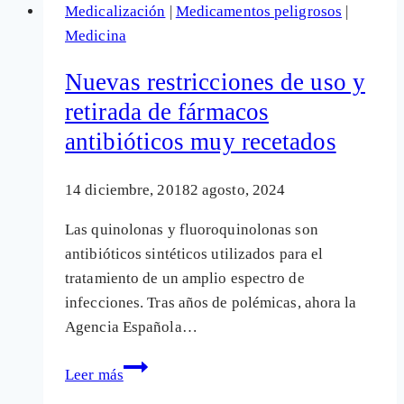
Medicalización
|
Medicamentos peligrosos
|
que
Medicina
comemos?
España
Nuevas restricciones de uso y
es
retirada de fármacos
líder
antibióticos muy recetados
en
abuso
de
14 diciembre, 2018
2 agosto, 2024
antibióticos
Las quinolonas y fluoroquinolonas son
en
antibióticos sintéticos utilizados para el
ganadería
tratamiento de un amplio espectro de
pese
infecciones. Tras años de polémicas, ahora la
a
Agencia Española…
las
alertas
Nuevas
Leer más
restricciones