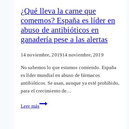
de
¿Qué lleva la carne que
fármacos
comemos? España es líder en
muy
abuso de antibióticos en
cuestionados
ganadería pese a las alertas
14 noviembre, 2019
14 noviembre, 2019
No sabemos lo que estamos comiendo. España
es líder mundial en abuso de fármacos
antibióticos. Se usan, aunque ya esté prohibido,
para el crecimiento de…
¿Qué
Leer más
lleva
la
carne