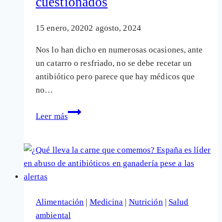
cuestionados
15 enero, 2020
2 agosto, 2024
Nos lo han dicho en numerosas ocasiones, ante
un catarro o resfriado, no se debe recetar un
antibiótico pero parece que hay médicos que
no…
Continúa
Leer más
la
receta
para
simples
catarros
de
Alimentación
|
Medicina
|
Nutrición
|
Salud
peligrosos
ambiental
cócteles