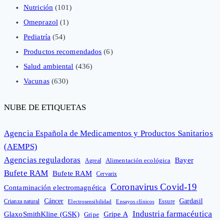
Nutrición
(101)
Omeprazol
(1)
Pediatría
(54)
Productos recomendados
(6)
Salud ambiental
(436)
Vacunas
(630)
NUBE DE ETIQUETAS
Agencia Española de Medicamentos y Productos Sanitarios
(AEMPS)
Agencias reguladoras
Bayer
Alimentación ecológica
Agreal
Bufete RAM
Bufete RAM
Cervarix
Coronavirus Covid-19
Contaminación electromagnética
Cáncer
Gardasil
Crianza natural
Electrosensibilidad
Ensayos clínicos
Essure
Industria farmacéutica
GlaxoSmithKline (GSK)
Gripe A
Gripe