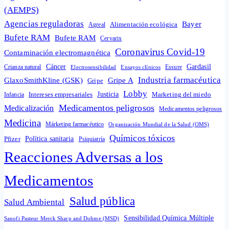
(AEMPS)
Agencias reguladoras
Bayer
Alimentación ecológica
Agreal
Bufete RAM
Bufete RAM
Cervarix
Coronavirus Covid-19
Contaminación electromagnética
Cáncer
Gardasil
Crianza natural
Electrosensibilidad
Ensayos clínicos
Essure
Industria farmacéutica
GlaxoSmithKline (GSK)
Gripe A
Gripe
Lobby
Intereses empresariales
Justicia
Infancia
Marketing del miedo
Medicamentos peligrosos
Medicalización
Medicamentos peligrosos
Medicina
Márketing farmacéutico
Organización Mundial de la Salud (OMS)
Químicos tóxicos
Política sanitaria
Pfizer
Psiquiatría
Reacciones Adversas a los
Medicamentos
Salud pública
Salud Ambiental
Sensibilidad Química Múltiple
Sanofi Pasteur Merck Sharp and Dohme (MSD)