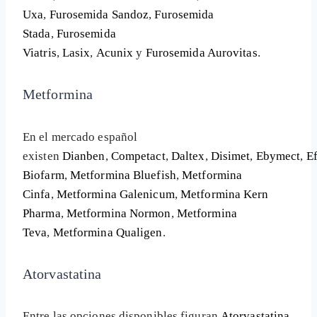
Uxa
,
Furosemida Sandoz
,
Furosemida
Stada
,
Furosemida
Viatris
,
Lasix
,
Acunix
y
Furosemida Aurovitas
.
Metformina
En el mercado español
existen
Dianben
,
Competact
,
Daltex
,
Disimet
,
Ebymect
,
Ef
Biofarm
,
Metformina Bluefish
,
Metformina
Cinfa
,
Metformina Galenicum
,
Metformina Kern
Pharma
,
Metformina Normon
,
Metformina
Teva
,
Metformina Qualigen
.
Atorvastatina
Entre las opciones disponibles figuran
Atorvastatina