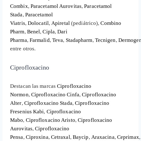
Combix
,
Paracetamol Aurovitas
,
Paracetamol
Stada
,
Paracetamol
Viatris
,
Dolocatil
,
Apiretal
(pediátrico),
Combino
Pharm
,
Benel
,
Cipla
,
Dari
Pharma
,
Farmalid
,
Teva
,
Stadapharm
,
Tecnigen
,
Dermoge
entre otros.
Ciprofloxacino
Destacan las marcas
Ciprofloxacino
Normon
,
Ciprofloxacino Cinfa
,
Ciprofloxacino
Alter
,
Ciprofloxacino Stada
,
Ciprofloxacino
Fresenius Kabi
,
Ciprofloxacino
Mabo
,
Ciprofloxacino Aristo
,
Ciprofloxacino
Aurovitas
,
Ciprofloxacino
Pensa
,
Ciproxina
,
Cetraxal
,
Baycip
,
Araxacina
,
Ceprimax