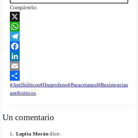
Compártelo:
X
WhatsApp
Telegram
Facebook
LinkedIn
Email
Etiquetas
#
Antibióticos
#
Ibuprofeno
#
Paracetamol
#
Resistencias
Share
de
antibióticos
la
entrada:
Un comentario
Lupita Morán
dice: