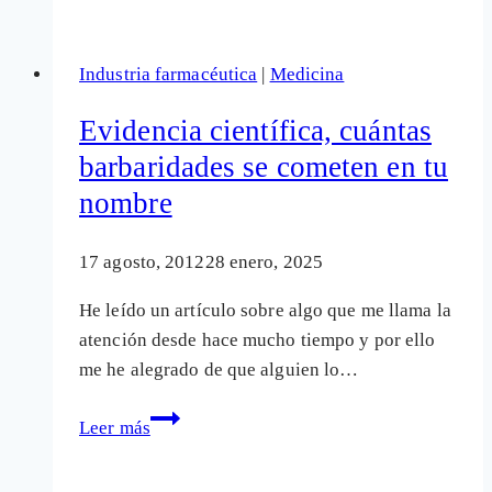
de
la
Industria farmacéutica
|
Medicina
ley
en
Evidencia científica, cuántas
la
barbaridades se cometen en tu
prescripción
nombre
de
fármacos
17 agosto, 2012
28 enero, 2025
He leído un artículo sobre algo que me llama la
atención desde hace mucho tiempo y por ello
me he alegrado de que alguien lo…
Evidencia
Leer más
científica,
cuántas