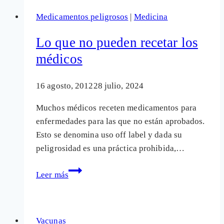
barbaridades
Medicamentos peligrosos
|
Medicina
se
cometen
Lo que no pueden recetar los
en
médicos
tu
nombre
16 agosto, 2012
28 julio, 2024
Muchos médicos receten medicamentos para
enfermedades para las que no están aprobados.
Esto se denomina uso off label y dada su
peligrosidad es una práctica prohibida,…
Lo
Leer más
que
no
pueden
Vacunas
recetar