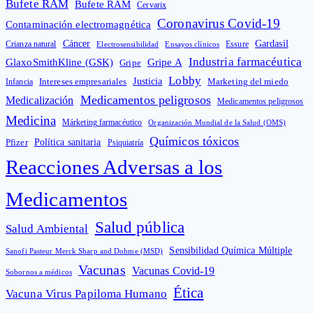
Bufete RAM
Bufete RAM
Cervarix
Coronavirus Covid-19
Contaminación electromagnética
Cáncer
Gardasil
Crianza natural
Electrosensibilidad
Ensayos clínicos
Essure
Industria farmacéutica
GlaxoSmithKline (GSK)
Gripe A
Gripe
Lobby
Intereses empresariales
Justicia
Infancia
Marketing del miedo
Medicamentos peligrosos
Medicalización
Medicamentos peligrosos
Medicina
Márketing farmacéutico
Organización Mundial de la Salud (OMS)
Químicos tóxicos
Política sanitaria
Pfizer
Psiquiatría
Reacciones Adversas a los
Medicamentos
Salud pública
Salud Ambiental
Sensibilidad Química Múltiple
Sanofi Pasteur Merck Sharp and Dohme (MSD)
Vacunas
Vacunas Covid-19
Sobornos a médicos
Ética
Vacuna Virus Papiloma Humano