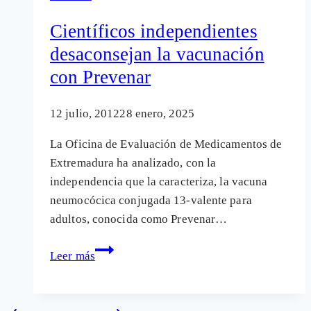
los
Científicos independientes
médicos
desaconsejan la vacunación
con Prevenar
12 julio, 2012
28 enero, 2025
La Oficina de Evaluación de Medicamentos de
Extremadura ha analizado, con la
independencia que la caracteriza, la vacuna
neumocócica conjugada 13-valente para
adultos, conocida como Prevenar…
Científicos
Leer más
independientes
desaconsejan
la