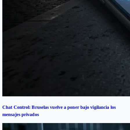
Chat Control: Bruselas vuelve a poner bajo vigilancia los
mensajes privados