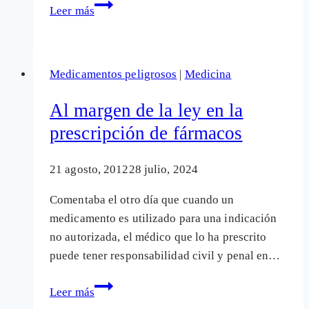
América
Leer más
Latina
acoge
la
Medicamentos peligrosos
|
Medicina
vacuna
cuestionada
Al margen de la ley en la
en
prescripción de fármacos
USA
y
21 agosto, 2012
28 julio, 2024
Europa
Comentaba el otro día que cuando un
medicamento es utilizado para una indicación
no autorizada, el médico que lo ha prescrito
puede tener responsabilidad civil y penal en…
Al
Leer más
margen