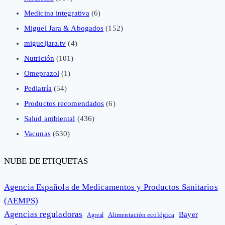
Medicina integrativa
(6)
Miguel Jara & Abogados
(152)
migueljara.tv
(4)
Nutrición
(101)
Omeprazol
(1)
Pediatría
(54)
Productos recomendados
(6)
Salud ambiental
(436)
Vacunas
(630)
NUBE DE ETIQUETAS
Agencia Española de Medicamentos y Productos Sanitarios
(AEMPS)
Agencias reguladoras
Bayer
Alimentación ecológica
Agreal